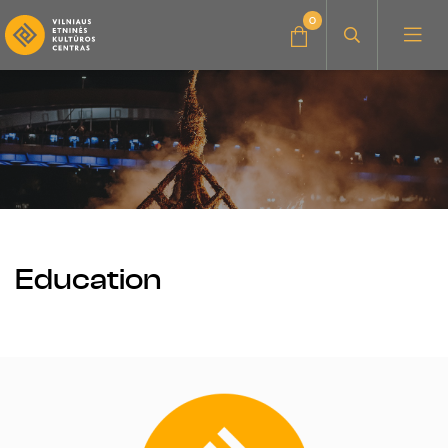
0
News
Education for adults
Education
Education for children
About the center
Audio albums