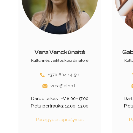
Vera Venckūnaitė
Gab
Kultūrinės veiklos koordinatorė
Kult
+370 604 14 511
vera@etno.lt
Darbo laikas:
I–V 8.00–17.00
Darb
Pietų pertrauka: 12.00–13.00
Piet
Pareigybės aprašymas
P