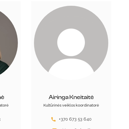
nė
Airinga Kneitaitė
atorė
Kultūrinės veiklos koordinatorė
3
+370 673 53 640