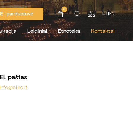
0
E - parduotuvė
EN
LT
ukacija
Leidiniai
Etnoteka
Kontaktai
El.
paštas
info@etno.lt