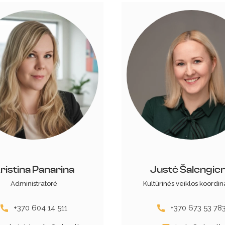
ristina Panarina
Justė Šalengie
Administratorė
Kultūrinės veiklos koordin
+370 604 14 511
+370 673 53 78