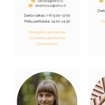
sandra@etno.lt
direktorius@etno.lt
Darb
Darbo laikas: I–IV 9.00–17.00
Pietų pertrauka: 14.00–14.30
P
Pareigybės aprašymas
Gyvenimo aprašymas
Darbotvarkė