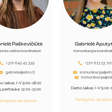
rielė Paškevičiūtė
Gabrielė Aputy
ūrinės veiklos koordinatorė
Komunikacijos koordina
+370 645 45 339
+370 673 53 70
gabriele@etno.lt
komunikacija@etno
komunikacija@ssk
o laikas:
I–V 9:00–18:00
Darbo laikas:
I–V 9.00–
ų pertrauka: 12.00–13:00
Pareigybės aprašym
areigybės aprašymas