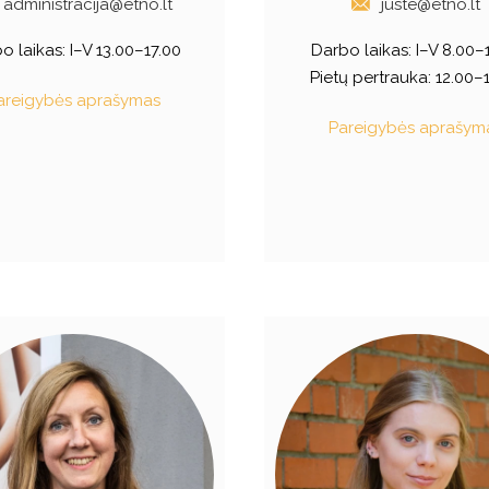
administracija@etno.lt
juste@etno.lt
o laikas:
I–V 13.00–17.00
Darbo laikas:
I–V 8.00–
Pietų pertrauka: 12.00–
areigybės aprašymas
Pareigybės aprašym