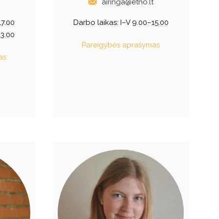
airinga@etno.lt
17.00
Darbo laikas: I–V 9.00–15.00
13.00
Pareigybės aprašymas
as