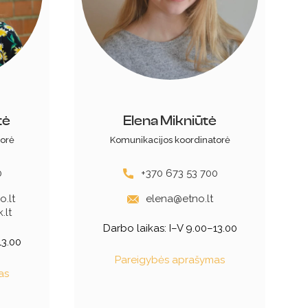
tė
Elena Mikniūtė
torė
Komunikacijos koordinatorė
0
+370 673 53 700
.lt
elena@etno.lt
.lt
Darbo laikas:
I–V 9.00–13.00
13.00
Pareigybės aprašymas
as