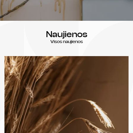
Koncertai
Kūrybiniai rinkiniai
Kalendorinės šventės
Kita
Naujienos
Visos naujienos