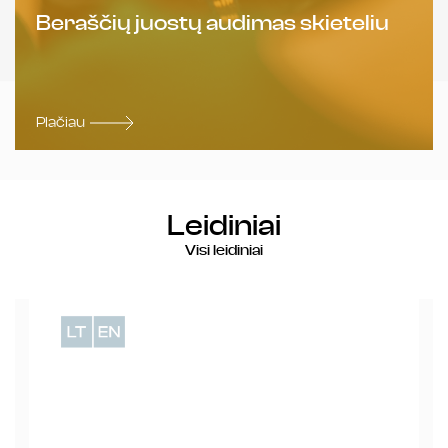
Beraščių juostų audimas skieteliu
Plačiau
Leidiniai
Visi leidiniai