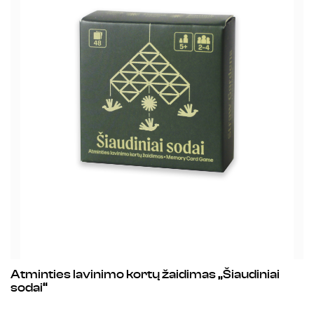
Atminties lavinimo kortų žaidimas „Šiaudiniai
B
sodai“