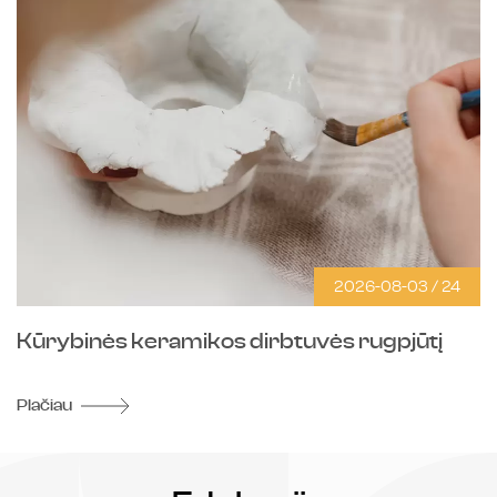
2026-08-03 / 24
Kūrybinės keramikos dirbtuvės rugpjūtį
S
Plačiau
Pl