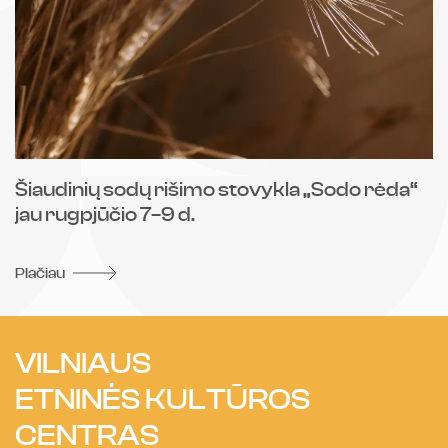
Šiaudinių sodų rišimo stovykla „Sodo rėda“
V
jau rugpjūčio 7–9 d.
s
Plačiau
Pl
VILNIAUS
ETNINĖS KULTŪROS
CENTRAS