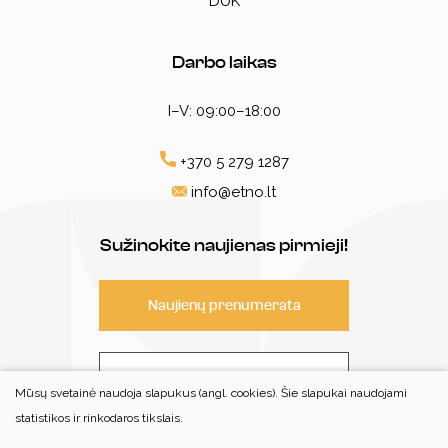
DUK
Darbo laikas
I–V: 09:00–18:00
+370 5 279 1287
info@etno.lt
Sužinokite naujienas pirmieji!
Naujienų prenumerata
Susisiekite
Mūsų svetainė naudoja slapukus (angl. cookies). Šie slapukai naudojami
statistikos ir rinkodaros tikslais.