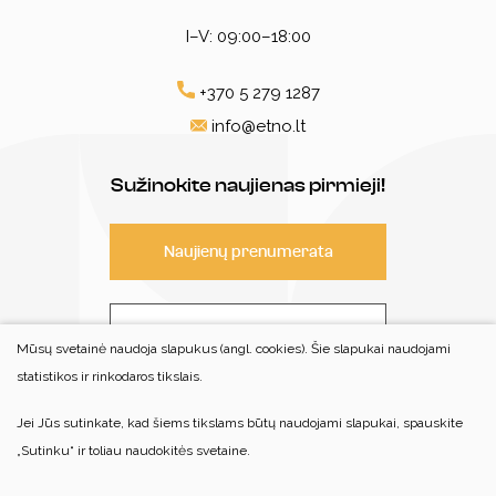
I–V: 09:00–18:00
+370 5 279 1287
info@etno.lt
Sužinokite naujienas pirmieji!
Naujienų prenumerata
Susisiekite
Mūsų svetainė naudoja slapukus (angl. cookies). Šie slapukai naudojami
statistikos ir rinkodaros tikslais.
Jei Jūs sutinkate, kad šiems tikslams būtų naudojami slapukai, spauskite
© 2022 Visos teisės saugomos
„Sutinku“ ir toliau naudokitės svetaine.
Centro patalpos nėra pritaikytos savarankiškam neįgaliųjų
lankymui