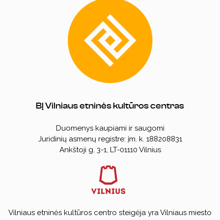
Pirkimo taisyklės
Koncertai
Kūrybiniai rinkiniai
Prekių pristatymas ir grąžinimas
Atsiskaitymo būdai
Kalendorinės šventės
Kita
Nuorodos
DUK
BĮ Vilniaus etninės kultūros centras
Duomenys kaupiami ir saugomi
Juridinių asmenų registre: įm. k. 188208831
Ankštoji g. 3-1, LT-01110 Vilnius
Vilniaus etninės kultūros centro steigėja yra Vilniaus miesto