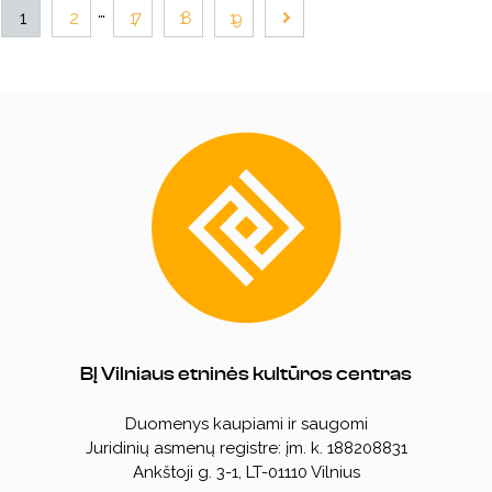
1
2
17
18
19
BĮ Vilniaus etninės kultūros centras
Duomenys kaupiami ir saugomi
Juridinių asmenų registre: įm. k. 188208831
Ankštoji g. 3-1, LT-01110 Vilnius