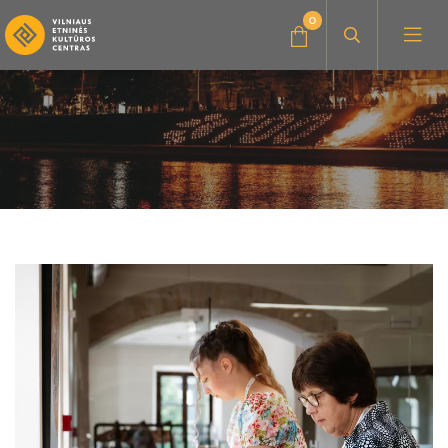
0
Administracinė informacija
Konkursai
Savanorystė, praktika
Amatų dirbtuvės
Parama, bendradarbiavimas
Muzikiniai užsiėmimai
Visi edukaciniai užsiėmimai
Renginiai vaikams
Kultūros pasas
Visi leidiniai
Seminarai, paskaitos
Knygos
Vilniaus folkloro ansambliai
Stovyklos
Vaizdo ir garso įrašai
Archyvas