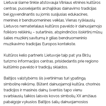
Lietuvai šiame tinkle atstovauja Vilniaus etninės kultūros
centras, puoselėjantis archajiškas dainavimo tradicijas
bei įgyvendinantis su jomis susijusias edukacines,
menines ir bendruomenines veiklas. Vienas ryškiausių
Lietuvos nematerialaus kultūros paveldo ir dainuojamojo
folkloro reiškinių – sutartinės, atspindinčios išskirtinį mūsų
šalies muzikinį savitumą ir gilias bendruomeninio
muzikavimo tradicijas Europos kontekste.
Kultūros kelio partneris Lietuvoje taip pat yra Biržų
turizmo informacijos centras, prisidedantis prie regiono
kultūrinio paveldo ir tradicijų sklaidos.
Baltijos valstybėms šis įvertinimas turi ypatingą
simbolinę reikšmę. Būtent dainuojamoji kultūra, chorinės
tradicijos ir masinės dainų šventės tapo vienu
svarbiausių taikios laisvės kovos simbolių XX amžiaus
pabaigoje vykusios Baltijos šalių dainuojamosios