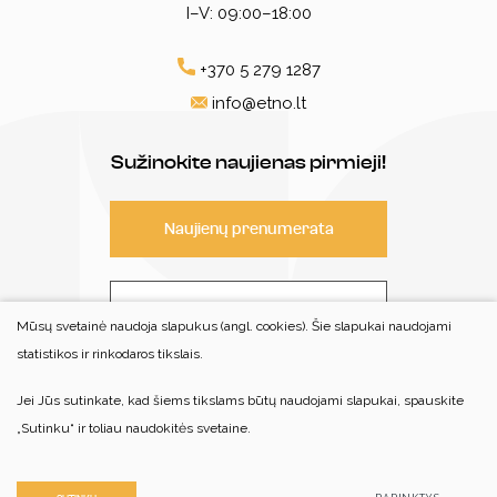
I–V: 09:00–18:00
+370 5 279 1287
info@etno.lt
Sužinokite naujienas pirmieji!
Naujienų prenumerata
Susisiekite
Mūsų svetainė naudoja slapukus (angl. cookies). Šie slapukai naudojami
statistikos ir rinkodaros tikslais.
Jei Jūs sutinkate, kad šiems tikslams būtų naudojami slapukai, spauskite
© 2022 Visos teisės saugomos
„Sutinku“ ir toliau naudokitės svetaine.
Centro patalpos nėra pritaikytos savarankiškam neįgaliųjų
lankymui
Duomenų apsauga