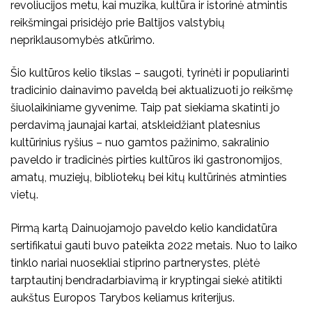
revoliucijos metu, kai muzika, kultūra ir istorinė atmintis
reikšmingai prisidėjo prie Baltijos valstybių
nepriklausomybės atkūrimo.
Šio kultūros kelio tikslas – saugoti, tyrinėti ir populiarinti
tradicinio dainavimo paveldą bei aktualizuoti jo reikšmę
šiuolaikiniame gyvenime. Taip pat siekiama skatinti jo
perdavimą jaunajai kartai, atskleidžiant platesnius
kultūrinius ryšius – nuo gamtos pažinimo, sakralinio
paveldo ir tradicinės pirties kultūros iki gastronomijos,
amatų, muziejų, bibliotekų bei kitų kultūrinės atminties
vietų.
Pirmą kartą Dainuojamojo paveldo kelio kandidatūra
sertifikatui gauti buvo pateikta 2022 metais. Nuo to laiko
tinklo nariai nuosekliai stiprino partnerystes, plėtė
tarptautinį bendradarbiavimą ir kryptingai siekė atitikti
aukštus Europos Tarybos keliamus kriterijus.