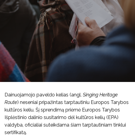
Koncertai
Kūrybiniai rinkiniai
Kalendorinės šventės
Kita
Dainuojamojo paveldo kelias (angl.
Singing Heritage
Route
) neseniai pripažintas tarptautiniu Europos Tarybos
kultūros keliu. Šį sprendimą priėmė Europos Tarybos
Išplėstinio dalinio susitarimo dėl kultūros kelių (EPA)
valdyba, oficialiai suteikdama šiam tarptautiniam tinklui
sertifikatą.