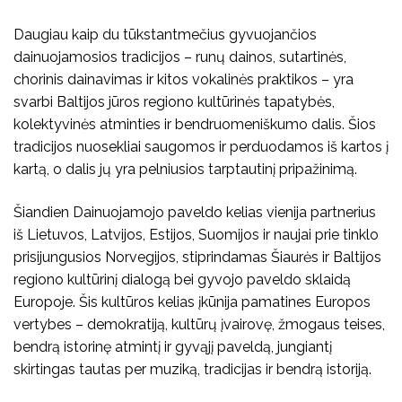
Daugiau kaip du tūkstantmečius gyvuojančios
dainuojamosios tradicijos – runų dainos, sutartinės,
chorinis dainavimas ir kitos vokalinės praktikos – yra
svarbi Baltijos jūros regiono kultūrinės tapatybės,
kolektyvinės atminties ir bendruomeniškumo dalis. Šios
tradicijos nuosekliai saugomos ir perduodamos iš kartos į
kartą, o dalis jų yra pelniusios tarptautinį pripažinimą.
Šiandien Dainuojamojo paveldo kelias vienija partnerius
iš Lietuvos, Latvijos, Estijos, Suomijos ir naujai prie tinklo
prisijungusios Norvegijos, stiprindamas Šiaurės ir Baltijos
regiono kultūrinį dialogą bei gyvojo paveldo sklaidą
Europoje. Šis kultūros kelias įkūnija pamatines Europos
vertybes – demokratiją, kultūrų įvairovę, žmogaus teises,
bendrą istorinę atmintį ir gyvąjį paveldą, jungiantį
skirtingas tautas per muziką, tradicijas ir bendrą istoriją.