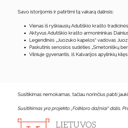
Savo istorijomis ir patirtimi tą vakarą dalinsis:
Vienas iš ryškiausių Adutiškio krašto tradici
Aktyvus Adutiškio krašto armonininkas Dainiu
Legendinės „Juozuko kapelos“ vadovas Juoza
Paskutinis senosios sudėties „Smetoniškų ber
Vilniuje gyvenantis, iš Kalvarijos apylinkių k
Susitikimas nemokamas, tačiau norinčius pabti jauk
Susitikimas yra projekto „Folkloro dažniai“ dalis. P