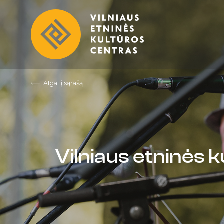
Atgal į sąrašą
Vilniaus etninės k