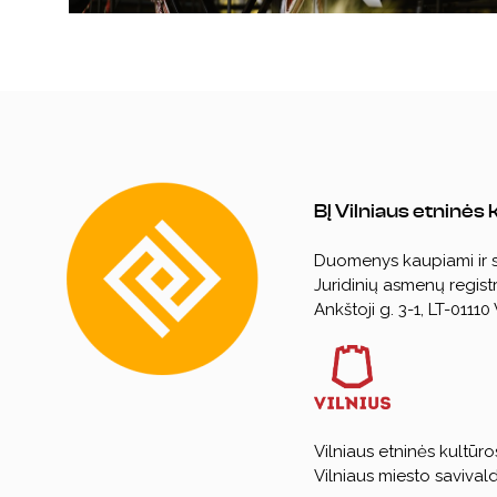
BĮ Vilniaus etninės
Duomenys kaupiami ir
Juridinių asmenų registr
Ankštoji g. 3-1, LT-01110 
Vilniaus etninės kultūro
Vilniaus miesto savival