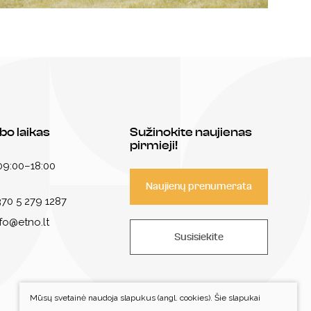
bo laikas
Sužinokite naujienas
pirmieji!
 09:00–18:00
Naujienų prenumerata
70 5 279 1287
nfo@etno.lt
Susisiekite
Mūsų svetainė naudoja slapukus (angl. cookies). Šie slapukai