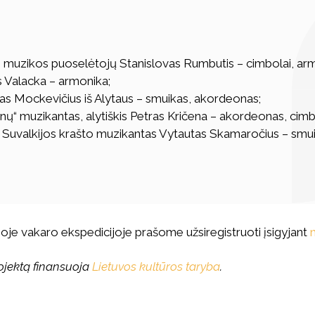
nės muzikos puoselėtojų Stanislovas Rumbutis – cimbolai, ar
s Valacka – armonika;
s Mockevičius iš Alytaus – smuikas, akordeonas;
nų“ muzikantas, alytiškis Petras Kričena – akordeonas, cim
ilęs Suvalkijos krašto muzikantas Vytautas Skamaročius – smu
ioje vakaro ekspedicijoje prašome užsiregistruoti įsigyjant
rojektą finansuoja
Lietuvos kultūros taryba
.