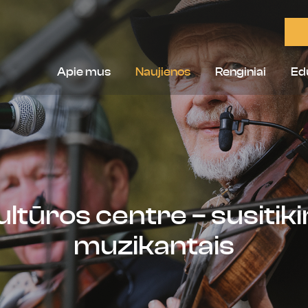
Apie mus
Naujienos
Renginiai
Ed
ultūros centre – susitik
muzikantais