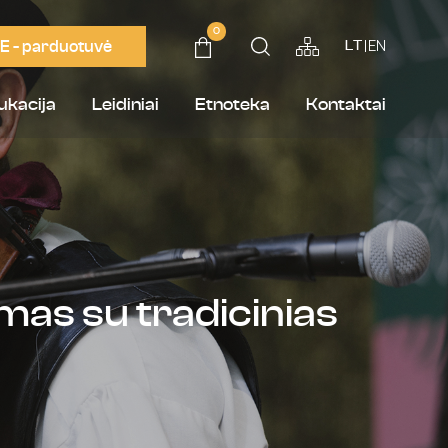
0
E - parduotuvė
EN
LT
ukacija
Leidiniai
Etnoteka
Kontaktai
imas su tradicinias