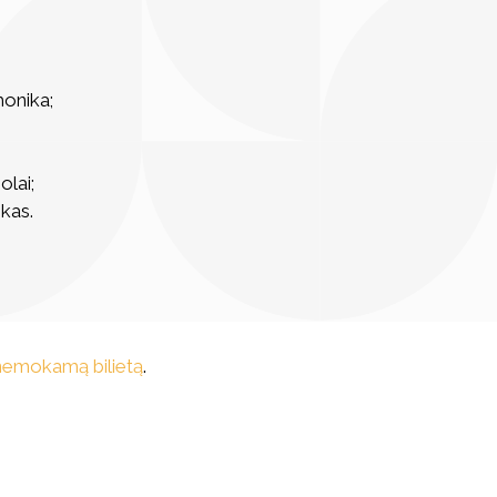
monika;
bolai;
ikas.
nemokamą bilietą
.