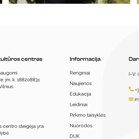
 kultūros centras
Informacija
Dar
 saugomi
Renginiai
I–V:
e: įm. k. 188208831
Naujienos
Vilnius
+3
Edukacija
i
Leidiniai
Pirkimo taisyklės
Nuorodos
s centro steigėja yra
dybė.
DUK