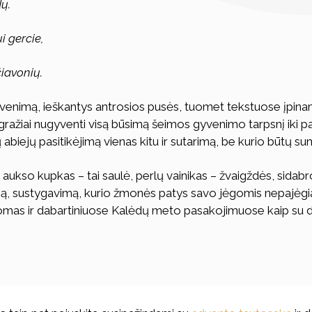
dų.
i gercie,
čiavonių.
gyvenimą, ieškantys antrosios pusės, tuomet tekstuose įpinami v
gražiai nugyventi visą būsimą šeimos gyvenimo tarpsnį iki p
ų abiejų pasitikėjimą vienas kitu ir sutarimą, be kurio būtų 
 aukso kupkas – tai saulė, perlų vainikas – žvaigždės, sida
ą, sustygavimą, kurio žmonės patys savo jėgomis nepajėgia suv
 žinomas ir dabartiniuose Kalėdų meto pasakojimuose kaip su 