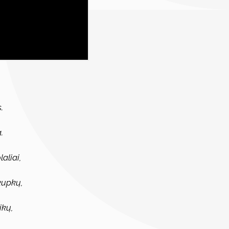
.
.
aliai,
kupkų,
ikų,