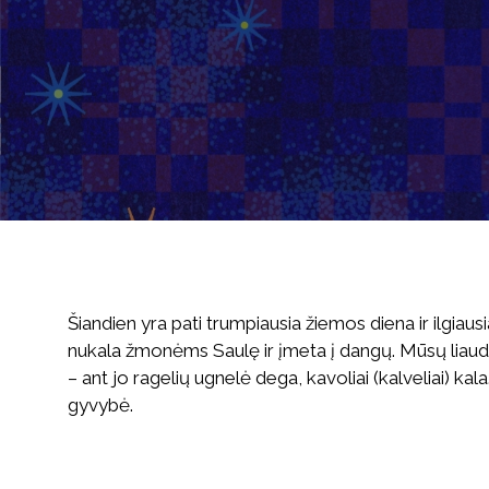
Šiandien yra pati trumpiausia žiemos diena ir ilgiaus
nukala žmonėms Saulę ir įmeta į dangų. Mūsų liaud
– ant jo ragelių ugnelė dega, kavoliai (kalveliai) kal
gyvybė.