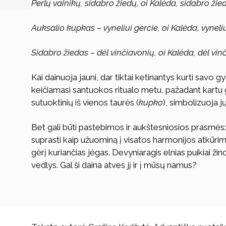
Perlų vainikų, sidabro žiedų, oi Kalėda, sidabro žie
Auksalio kupkas – vyneliui gercie, oi Kalėda, vyneliu
Sidabro žiedas – dėl vinčiavonių, oi Kalėda, dėl vin
Kai dainuoja jauni, dar tiktai ketinantys kurti savo 
keičiamasi santuokos ritualo metu, pažadant kartu 
sutuoktinių iš vienos taurės (
kupko
), simbolizuoja j
Bet gali būti pastebimos ir aukštesniosios prasmės:
suprasti kaip užuominą į visatos harmonijos atkūrim
gėrį kuriančias jėgas. Devyniaragis elnias puikiai
vedlys. Gal ši daina atves jį ir į mūsų namus?