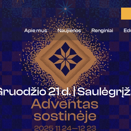
Apie mus
Naujienos
Renginiai
Ed
ruodžio 21 d. | Saulėgrį