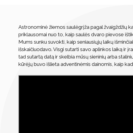
Astronominė žiemos saulėgrįža pagal žvaigždžių ka
priklausomai nuo to, kaip saulės dvaro pievose išti
Mums sunku suvokti, kaip seniausiųjų laikų išminčiai 
išskaičiuodavo. Visgi sutarti savo aplinkos laiką ir įr
tad sutartą datą ir skelbia mūsų sieninių arba stalini
kūrėjų buvo išlieta adventinėmis dainomis, kaip kad 