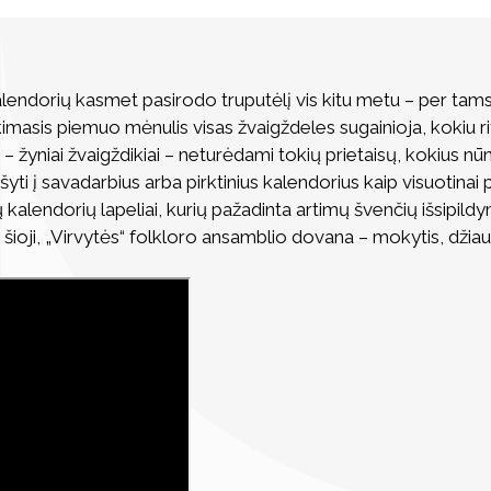
lendorių kasmet pasirodo truputėlį vis kitu metu – per tam
kimasis piemuo mėnulis visas žvaigždeles sugainioja, kokiu 
– žyniai žvaigždikiai – neturėdami tokių prietaisų, kokius nūna
ašyti į savadarbius arba pirktinius kalendorius kaip visuotinai 
ų kalendorių lapeliai, kurių pažadinta artimų švenčių išsipildym
šioji, „Virvytės“ folkloro ansamblio dovana – mokytis, džiaugt