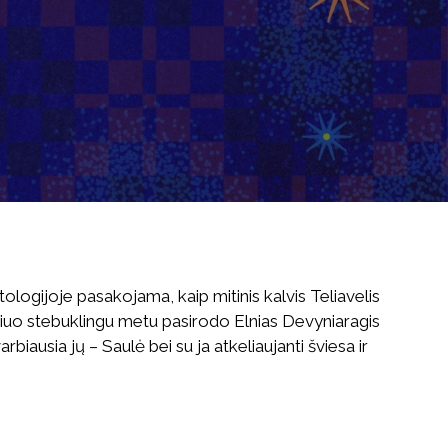
tologijoje pasakojama, kaip mitinis kalvis Teliavelis
šiuo stebuklingu metu pasirodo Elnias Devyniaragis
biausia jų – Saulė bei su ja atkeliaujanti šviesa ir