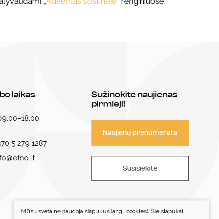
dalyvaudami „
Adventas sostinėje
“ renginiuose.
bo laikas
Sužinokite naujienas
pirmieji!
 09:00–18:00
Naujienų prenumerata
70 5 279 1287
nfo@etno.lt
Susisiekite
Mūsų svetainė naudoja slapukus (angl. cookies). Šie slapukai