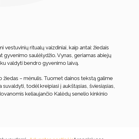
estuvinių ritualų vaizdiniai, kaip antai: žiedais
at gyvenimo saulėlydžio. Vynas, geriamas abiejų
sunku valdyti bendro gyvenimo laivą.
bro žiedas – mėnulis. Tuomet dainos tekstą galime
aldyti, todėl kreipiasi į aukštąsias, šviesiąsias,
dovanomis keliaujančio Kalėdų senelio kinkinio