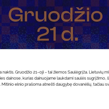
ia naktis. Gruodžio 21–oji – tai žiemos Saulėgrįža. Lietuvių mi
ies dainose, kurias dainuojame laukdami saulės sugrįžimo, 
a. Mitinio elnio prašoma atnešti daugybę dovanėlių, tačiau svar