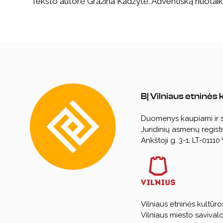
Teksto autorė Gražina Kadžytė. Adventišką nuotaiką
BĮ Vilniaus etninės
Duomenys kaupiami ir
Juridinių asmenų registr
Ankštoji g. 3-1, LT-01110 
Vilniaus etninės kultūro
Vilniaus miesto savival