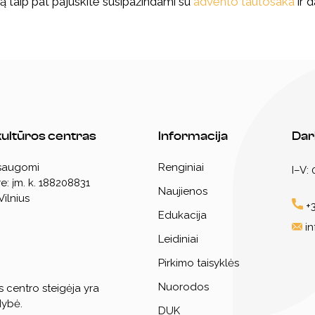
 taip pat pajuskite susipažindami su
advento tautosaka
ir 
 kultūros centras
Informacija
Dar
 saugomi
Renginiai
I–V:
e: įm. k. 188208831
Naujienos
Vilnius
+3
Edukacija
i
Leidiniai
Pirkimo taisyklės
Nuorodos
s centro steigėja yra
dybė.
DUK