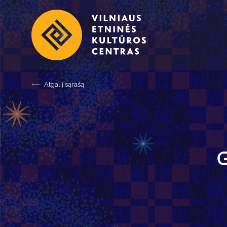
Atgal į sąrašą
G