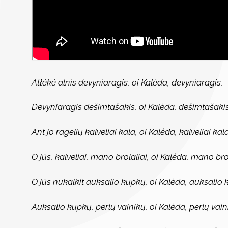
Atłėkė alnis devyniaragis, oi Kalėda, devyniaragis,
Devyniaragis dešimtašakis, oi Kalėda, dešimtašakis
Ant jo ragelių kalveliai kala, oi Kalėda, kalveliai kala
O jūs, kalveliai, mano brolaliai, oi Kalėda, mano brol
O jūs nukalkit auksalio kupkų, oi Kalėda, auksalio 
Auksalio kupkų, perlų vainikų, oi Kalėda, perlų vain