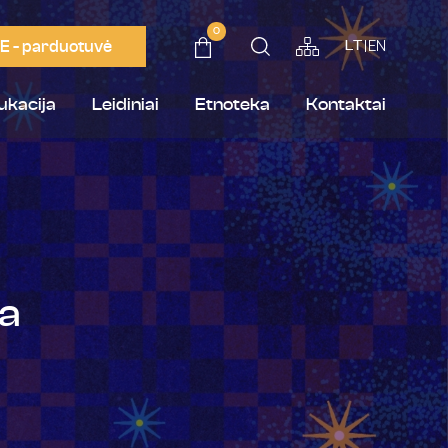
0
E - parduotuvė
EN
LT
ukacija
Leidiniai
Etnoteka
Kontaktai
ža