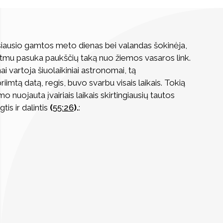
siausio gamtos meto dienas bei valandas šokinėja,
ritmu pasuka paukščių taką nuo žiemos vasaros link.
i vartoja šiuolaikiniai astronomai, tą
priimtą datą, regis, buvo svarbu visais laikais. Tokią
o nuojauta įvairiais laikais skirtingiausių tautos
is ir dalintis
(
55:26
).
: