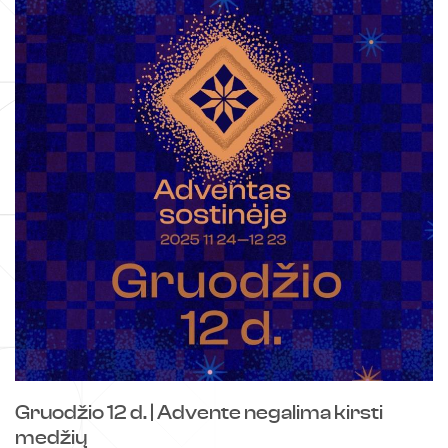
Koncertai
Kūrybiniai rinkiniai
Kalendorinės šventės
Kita
Gruodžio 12 d. | Advente negalima kirsti
medžių