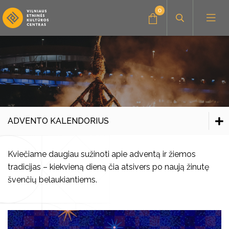
0
Administracinė informacija
Konkursai
Savanorystė, praktika
Amatų dirbtuvės
ADVENTO KALENDORIUS
Parama, bendradarbiavimas
Muzikiniai užsiėmimai
Visi edukaciniai užsiėmimai
Advento kalendorius
Kviečiame daugiau sužinoti apie adventą ir žiemos
Renginiai vaikams
Kultūros pasas
Visi leidiniai
tradicijas – kiekvieną dieną čia atsivers po naują žinutę
Advento renginiai
švenčių belaukiantiems.
Advento tautosaka
Seminarai, paskaitos
Knygos
Vilniaus folkloro ansambliai
Advento įdomybės
Stovyklos
Vaizdo ir garso įrašai
Archyvas