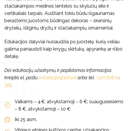
stačiakampės medinės lentelės su skylučių eile ir
Koncertai
Knygos
Vilniaus folkloro ansambliai
vertikaliais tarpais. Audžiant tokiu būdu išgaunamas
beraštėms juostoms būdingas dekoras – skersinių
Kalendorinės šventės
Vaizdo ir garso įrašai
Archyvas
dryželių, išilginių dryžių ir stačiakampių ornamentai.
Kūrybiniai rinkiniai
Edukacijos dalyviai nusiaudžia po juostelę, kurią vėliau
galima panaudoti kaip knygų skirtuką, apyrankę ar rūbo
Kita
detalę.
Dėl edukacijų užsakymų ir papildomos informacijos
kreiptis el. paštu
edukacija@etno.lt
arba tel.
+370 678 04
325
.
Vaikams – 4 €, atvykstamoji – 6 €; suaugusiesiems
– 8 €, atvykstamoji – 10 €
Iki 25 asm.
Vilniaus etninės kultūros centre, užsakančios