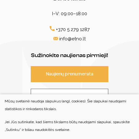
I–V: 09:00–18:00
+370 5 279 1287
info@etno.lt
Sužinokite naujienas pirmieji!
Naujienų prenumerata
Susisiekite
Mūsų svetainė naudoja slapukus (angl. cookies). Šie slapukai naudojami
statistikos ir rinkodaros tikslais.
Jei Jūs sutinkate, kad šiems tikslams būtų naudojami slapukai, spauskite
© 2022 Visos teisės saugomos
„Sutinku“ ir toliau naudokitės svetaine.
Centro patalpos nėra pritaikytos savarankiškam neįgaliųjų
lankymui