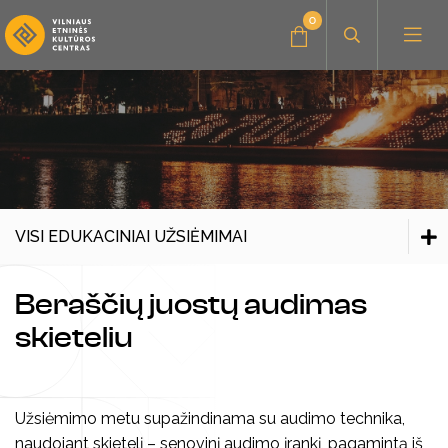
0
Administracinė informacija
Konkursai
Savanorystė, praktika
Amatų dirbtuvės
VISI EDUKACINIAI UŽSIĖMIMAI
Parama, bendradarbiavimas
Muzikiniai užsiėmimai
Visi edukaciniai užsiėmimai
Visi edukaciniai užsiėmimai
Beraščių juostų audimas
Renginiai vaikams
Kultūros pasas
Kultūros pasas
skieteliu
Seminarai, paskaitos
Užsiėmimo metu supažindinama su audimo technika,
Stovyklos
Visi leidiniai
naudojant skietelį – senovinį audimo įrankį, pagamintą iš