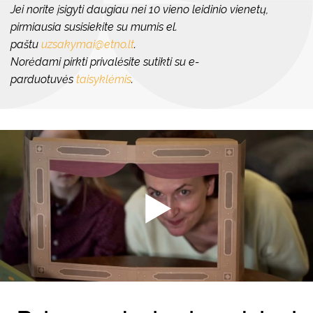
Jei norite įsigyti daugiau nei 10 vieno leidinio vienetų,
pirmiausia susisiekite su mumis el.
paštu
uzsakymai@etno.lt
.
Norėdami pirkti privalėsite sutikti su e-
parduotuvės
taisyklėmis
.