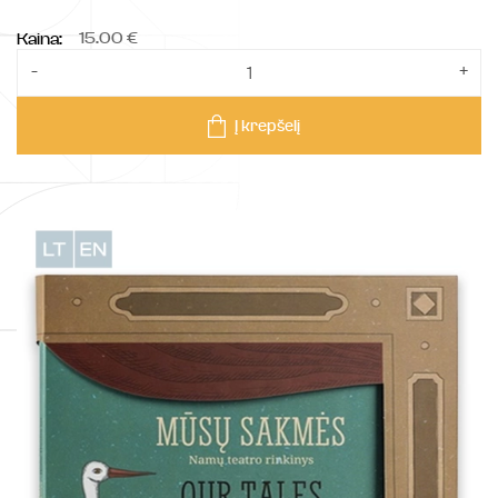
15.00 €
Kaina:
-
+
Į krepšelį