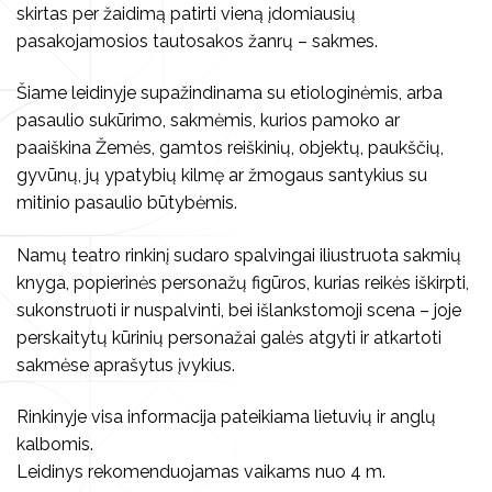
Kita
skirtas per žaidimą patirti vieną įdomiausių
Koncertai
Kūrybiniai rinkiniai
pasakojamosios tautosakos žanrų – sakmes.
Kalendorinės šventės
Kita
Šiame leidinyje supažindinama su etiologinėmis, arba
pasaulio sukūrimo, sakmėmis, kurios pamoko ar
paaiškina Žemės, gamtos reiškinių, objektų, paukščių,
gyvūnų, jų ypatybių kilmę ar žmogaus santykius su
Vilniaus folkloro ansambliai
mitinio pasaulio būtybėmis.
Archyvas
Namų teatro rinkinį sudaro spalvingai iliustruota sakmių
knyga, popierinės personažų figūros, kurias reikės iškirpti,
sukonstruoti ir nuspalvinti, bei išlankstomoji scena – joje
perskaitytų kūrinių personažai galės atgyti ir atkartoti
sakmėse aprašytus įvykius.
Rinkinyje visa informacija pateikiama lietuvių ir anglų
kalbomis.
Leidinys rekomenduojamas vaikams nuo 4 m.