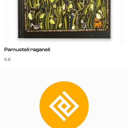
Pamuoteli raganeli
D
5 €
12