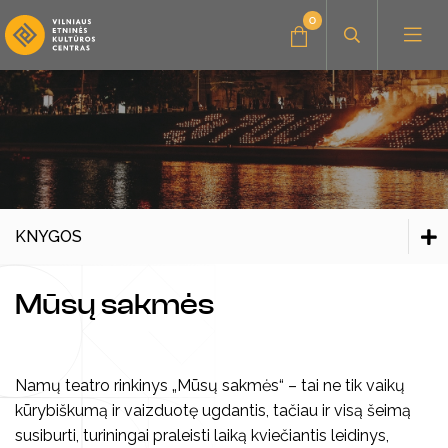
0
Administracinė informacija
Konkursai
Savanorystė, praktika
Amatų dirbtuvės
KNYGOS
Parama, bendradarbiavimas
Muzikiniai užsiėmimai
Visi edukaciniai užsiėmimai
Visi leidiniai
Mūsų sakmės
Renginiai vaikams
Kultūros pasas
Visi leidiniai
Knygos
Vaizdo ir garso įrašai
Seminarai, paskaitos
Knygos
Namų teatro rinkinys „Mūsų sakmės“ – tai ne tik vaikų
kūrybiškumą ir vaizduotę ugdantis, tačiau ir visą šeimą
Kūrybiniai rinkiniai
Stovyklos
Vaizdo ir garso įrašai
susiburti, turiningai praleisti laiką kviečiantis leidinys,