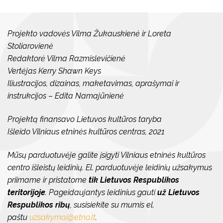
Projekto vadovės Vilma Žukauskienė ir Loreta
Stoliarovienė
Redaktorė Vilma Razmislevičienė
Vertėjas Kerry Shawn Keys
Iliustracijos, dizainas, maketavimas, aprašymai ir
instrukcijos
–
Edita Namajūnienė
Projektą finansavo Lietuvos kultūros taryba
Išleido Vilniaus etninės kultūros centras, 2021
Mūsų parduotuvėje galite įsigyti Vilniaus etninės kultūros
centro išleistų leidinių. El. parduotuvėje leidinių užsakymus
priimame ir pristatome
tik Lietuvos Respublikos
teritorijoje
. Pageidaujantys leidinius gauti
už Lietuvos
Respublikos ribų
, susisiekite su mumis el.
paštu
uzsakymai@etno.lt
.