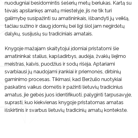
Kita
nuodugniai besidomintis šešerių metų beriukas. Kartą su
Koncertai
Kūrybiniai rinkiniai
tėvais apsilankęs amatų miestelyje, jis ne tik turi
galimybę susipažinti su amatininkais, išbandyti jų veiklą,
Kalendorinės šventės
Kita
tačiau sužino ir daug įdomių bei ligi šiol jam negirdėtų
dalykų, susijusių su tradiciniais amatais.
Knygoje mažajam skaitytojui įdomiai pristatomi šie
Vilniaus folkloro ansambliai
amatininkai: stalius, kapšadirbys, audėja, žvakių liejimo
meistras, kalvis, puodžius ir sodų rišėja. Aptariami
Archyvas
svarbiausi jų naudojami įrankiai ir priemonės, dirbinių
gaminimo procesas. Tikimasi, kad Beržulio nuotykiai
paskatins vaikus domėtis ir pažinti lietuvių tradicinius
amatus, jie gebės juos identifikuoti, palyginti tarpusavyje,
suprasti, kuo kiekvienas knygoje pristatomas amatas
išskirtinis ir svarbus lietuvių tradicinių amatų kontekste.