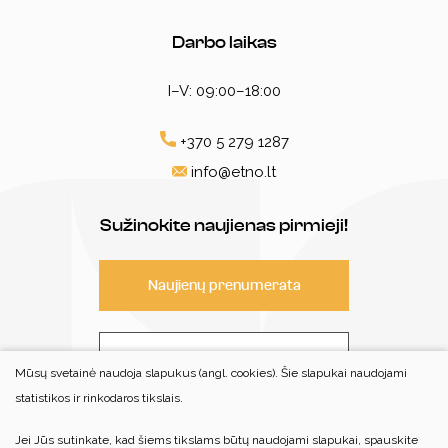
Darbo laikas
I–V: 09:00–18:00
+370 5 279 1287
info@etno.lt
Sužinokite naujienas pirmieji!
Naujienų prenumerata
Susisiekite
Mūsų svetainė naudoja slapukus (angl. cookies). Šie slapukai naudojami
statistikos ir rinkodaros tikslais.
Jei Jūs sutinkate, kad šiems tikslams būtų naudojami slapukai, spauskite
© 2022 Visos teisės saugomos