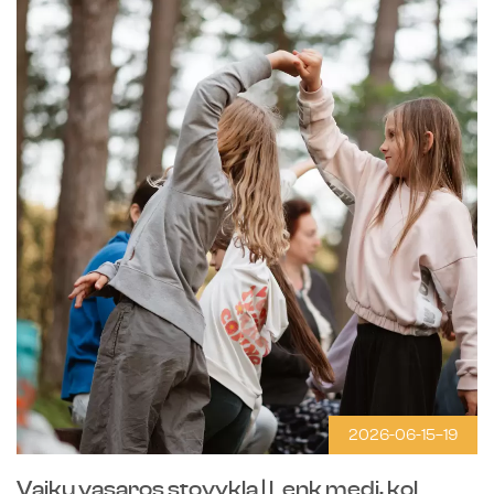
2026-06-15–19
Vaikų vasaros stovykla | Lenk medį, kol