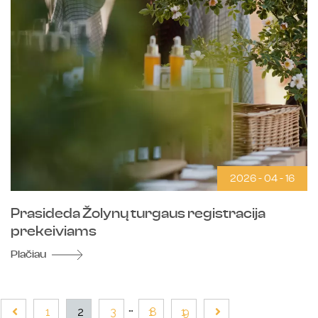
2026 - 04 - 16
Prasideda Žolynų turgaus registracija
prekeiviams
Plačiau
1
2
3
18
19