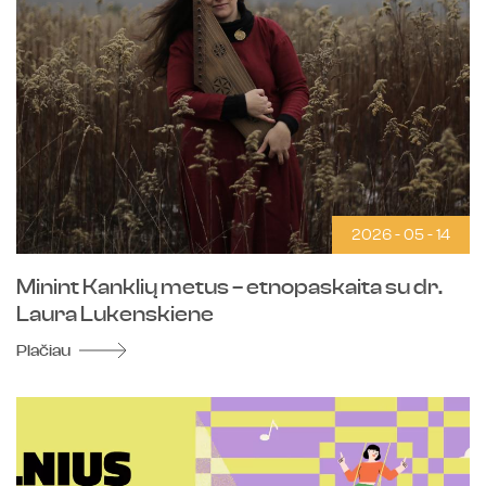
Koncertai
Kūrybiniai rinkiniai
Kalendorinės šventės
Kita
2026 - 05 - 14
Minint Kanklių metus – etnopaskaita su dr.
Laura Lukenskiene
Plačiau