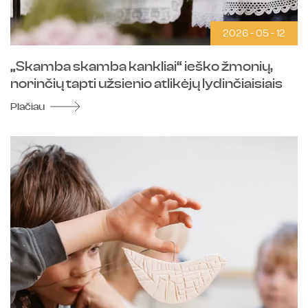
2026 - 05 - 12
„Skamba skamba kankliai“ ieško žmonių,
norinčių tapti užsienio atlikėjų lydinčiaisiais
Plačiau