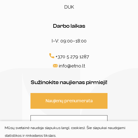
DUK
Darbo laikas
I–V: 09:00–18:00
+370 5 279 1287
info@etno.lt
Sužinokite naujienas pirmieji!
Naujienų prenumerata
Susisiekite
Mūsų svetainė naudoja slapukus (angl. cookies). Šie slapukai naudojami
statistikos ir rinkodaros tikslais.