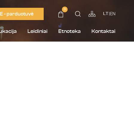
0
E - parduotuvė
EN
LT
ukacija
Leidiniai
Etnoteka
Kontaktai