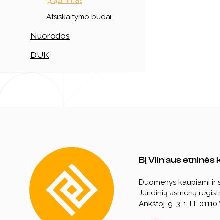
grąžinimas
Atsiskaitymo būdai
Nuorodos
DUK
BĮ Vilniaus etninės
Duomenys kaupiami ir
Juridinių asmenų registr
Ankštoji g. 3-1, LT-01110 