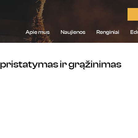
Apie mus
Naujienos
Renginiai
Ed
 pristatymas ir grąžinimas