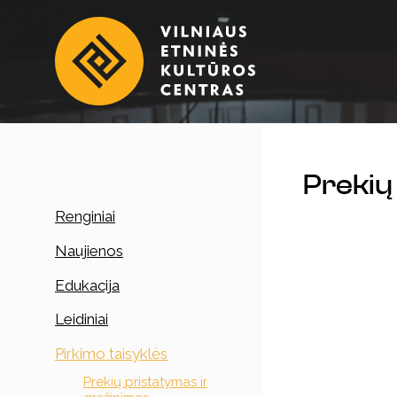
Prekių
Renginiai
Naujienos
Edukacija
Leidiniai
Pirkimo taisyklės
Prekių pristatymas ir