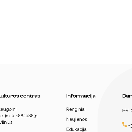
 kultūros centras
Informacija
Dar
 saugomi
Renginiai
I–V:
e: įm. k. 188208831
Naujienos
Vilnius
+3
Edukacija