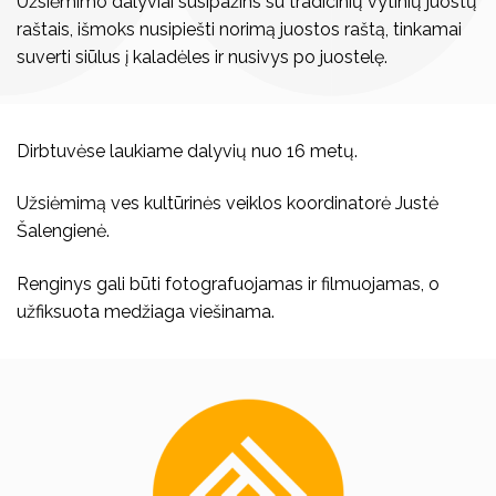
Užsiėmimo dalyviai susipažins su tradicinių vytinių juostų
raštais, išmoks nusipiešti norimą juostos raštą, tinkamai
suverti siūlus į kaladėles ir nusivys po juostelę.
Dirbtuvėse laukiame dalyvių nuo 16 metų.
Užsiėmimą ves kultūrinės veiklos koordinatorė Justė
Šalengienė.
Renginys gali būti fotografuojamas ir filmuojamas, o
užfiksuota medžiaga viešinama.