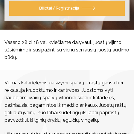
Koncertai
Bilietai / Registracija
Kalendorinės šventės
Vasario 28 d. 18 val. kviečiame dalyvauti juostų vijimo
užsiėmime ir susipažinti su vienu seniausių juostų audimo
Visi edukaciniai užsiėmimai
būdų.
Kultūros pasas
Visi leidiniai
Knygos
Vilniaus folkloro ansambliai
Vijimas kaladėlėmis pasižymi spalvų ir raštų gausa bei
reikalauja kruopštumo ir kantrybės. Juostoms vyti
Vaizdo ir garso įrašai
Archyvas
naudojami įvairių spalvų vilnoniai siūlai ir kaladėlės,
dažniausiai pagamintos iš medžio ar kaulo. Juostų raštų
Kūrybiniai rinkiniai
gali būti įvairių: nuo labai sudėtingų iki labai paprastų,
pavyzdžiui, išilginių dryžių, eglučių, vingelių.
Kita