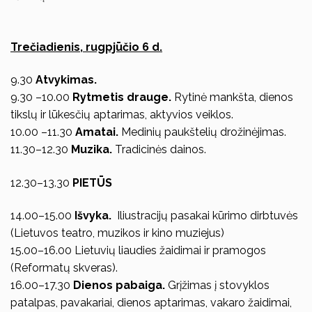
Trečiadienis, rugpjūčio 6 d.
9.30
Atvykimas.
9.30 –10.00
Rytmetis drauge.
Rytinė mankšta, dienos
tikslų ir lūkesčių aptarimas, aktyvios veiklos.
10.00 –11.30
Amatai.
Medinių paukštelių drožinėjimas.
11.30–12.30
Muzika.
Tradicinės dainos.
12.30–13.30
PIETŪS
14.00–15.00
Išvyka.
Iliustracijų pasakai kūrimo dirbtuvės
(Lietuvos teatro, muzikos ir kino muziejus)
15.00–16.00 Lietuvių liaudies žaidimai ir pramogos
(Reformatų skveras).
16.00–17.30
Dienos pabaiga.
Grįžimas į stovyklos
patalpas, pavakariai, dienos aptarimas, vakaro žaidimai,