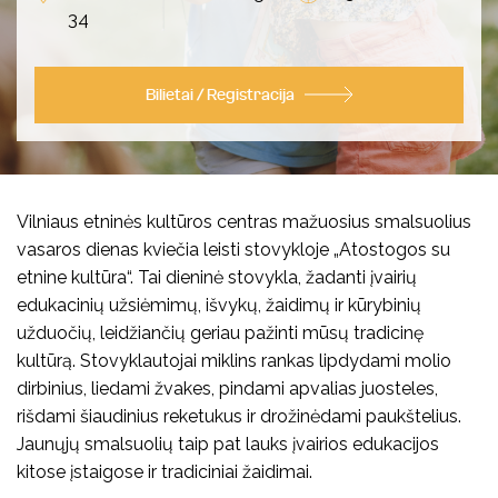
34
Koncertai
Kalendorinės šventės
Bilietai / Registracija
Visi edukaciniai užsiėmimai
Vilniaus etninės kultūros centras mažuosius smalsuolius
Kultūros pasas
Visi leidiniai
vasaros dienas kviečia leisti stovykloje „Atostogos su
etnine kultūra“. Tai dieninė stovykla, žadanti
įvairių
Knygos
Vilniaus folkloro ansambliai
edukacinių užsiėmimų, išvykų, žaidimų ir kūrybinių
užduočių, leidžiančių geriau pažinti mūsų tradicinę
Vaizdo ir garso įrašai
Archyvas
kultūrą. Stovyklautojai miklins rankas lipdydami molio
dirbinius, liedami žvakes, pindami apvalias juosteles,
Kūrybiniai rinkiniai
rišdami šiaudinius reketukus ir drožinėdami paukštelius.
Jaunųjų smalsuolių taip pat lauks įvairios edukacijos
Kita
kitose įstaigose ir tradiciniai žaidimai.