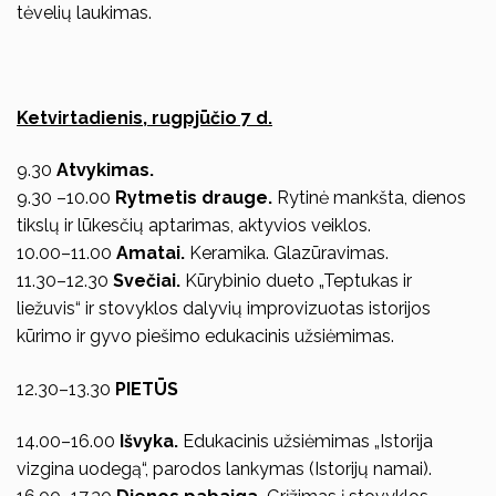
tėvelių laukimas.
Ketvirtadienis, rugpjūčio 7 d.
9.30
Atvykimas.
9.30 –10.00
Rytmetis drauge.
Rytinė mankšta, dienos
tikslų ir lūkesčių aptarimas, aktyvios veiklos.
10.00–11.00
Amatai.
Keramika. Glazūravimas.
11.30–12.30
Svečiai.
Kūrybinio dueto „Teptukas ir
liežuvis“ ir stovyklos dalyvių improvizuotas istorijos
kūrimo ir gyvo piešimo edukacinis užsiėmimas.
12.30–13.30
PIETŪS
14.00–16.00
Išvyka.
Edukacinis užsiėmimas „Istorija
vizgina uodegą“, parodos lankymas (Istorijų namai).