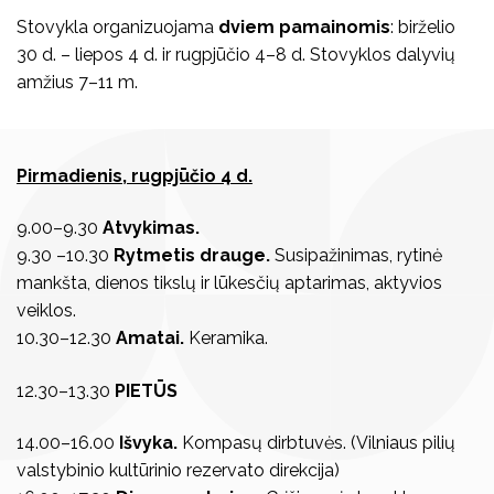
Stovykla organizuojama
dviem pamainomis
: birželio
30 d. – liepos 4 d. ir rugpjūčio 4–8 d. Stovyklos dalyvių
amžius 7–11 m.
Pirmadienis, rugpjūčio 4 d.
9.00–9.30
Atvykimas.
9.30 –10.30
Rytmetis drauge.
Susipažinimas, rytinė
mankšta, dienos tikslų ir lūkesčių aptarimas, aktyvios
veiklos.
10.30–12.30
Amatai.
Keramika.
12.30–13.30
PIETŪS
14.00–16.00
Išvyka.
Kompasų dirbtuvės. (Vilniaus pilių
valstybinio kultūrinio rezervato direkcija)