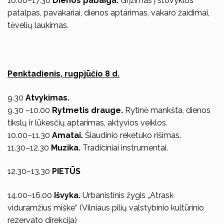
16.00–17.30
Dienos pabaiga.
Grįžimas į stovyklos
patalpas, pavakariai, dienos aptarimas, vakaro žaidimai,
tėvelių laukimas.
Penktadienis, rugpjūčio 8 d.
9.30
Atvykimas.
9.30 –10.00
Rytmetis drauge.
Rytinė mankšta, dienos
tikslų ir lūkesčių aptarimas, aktyvios veiklos.
10.00–11.30
Amatai.
Šiaudinio reketuko rišimas.
11.30–12.30
Muzika.
Tradiciniai instrumentai.
12.30–13.30
PIETŪS
14.00–16.00
Išvyka.
Urbanistinis žygis „Atrask
viduramžius miške“ (Vilniaus pilių valstybinio kultūrinio
rezervato direkcija)