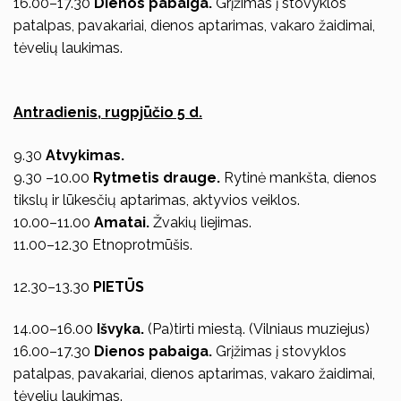
16.00–17.30
Dienos pabaiga.
Grįžimas į stovyklos
patalpas, pavakariai, dienos aptarimas, vakaro žaidimai,
tėvelių laukimas.
Antradienis, rugpjūčio 5 d.
9.30
Atvykimas.
9.30 –10.00
Rytmetis drauge.
Rytinė mankšta, dienos
tikslų ir lūkesčių aptarimas, aktyvios veiklos.
10.00–11.00
Amatai.
Žvakių liejimas.
11.00–12.30 Etnoprotmūšis.
12.30–13.30
PIETŪS
14.00–16.00
Išvyka.
(Pa)tirti miestą. (Vilniaus muziejus)
16.00–17.30
Dienos pabaiga.
Grįžimas į stovyklos
patalpas, pavakariai, dienos aptarimas, vakaro žaidimai,
tėvelių laukimas.