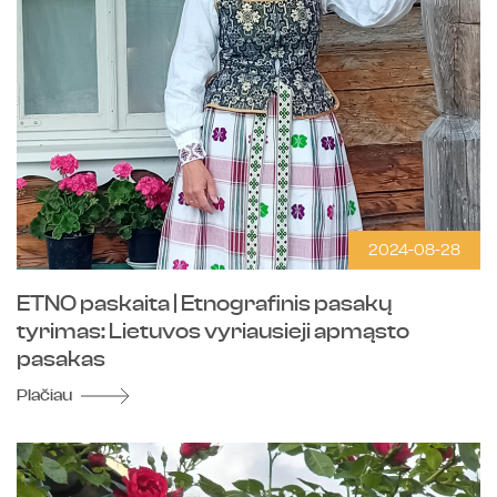
2024-08-28
ETNO paskaita | Etnografinis pasakų
tyrimas: Lietuvos vyriausieji apmąsto
pasakas
Plačiau