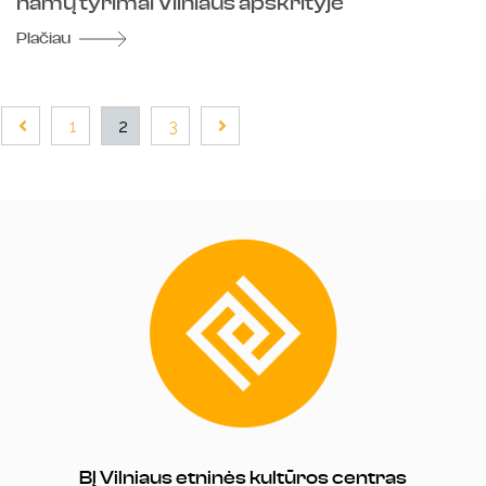
namų tyrimai Vilniaus apskrityje
Plačiau
1
2
3
BĮ Vilniaus etninės kultūros centras