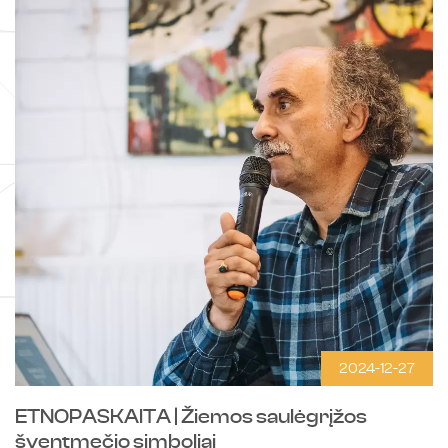
2024-12-27
ETNOPASKAITA | Žiemos saulėgrįžos
šventmečio simboliai