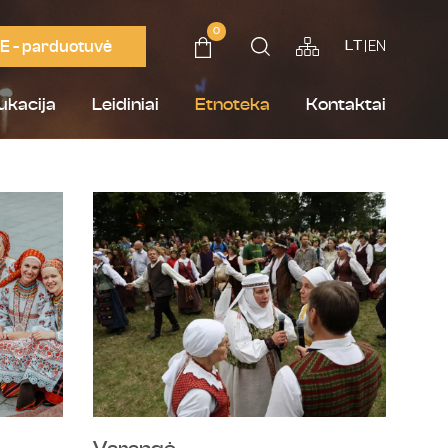
0
E - parduotuvė
EN
LT
ukacija
Leidiniai
Etnoteka
Kontaktai