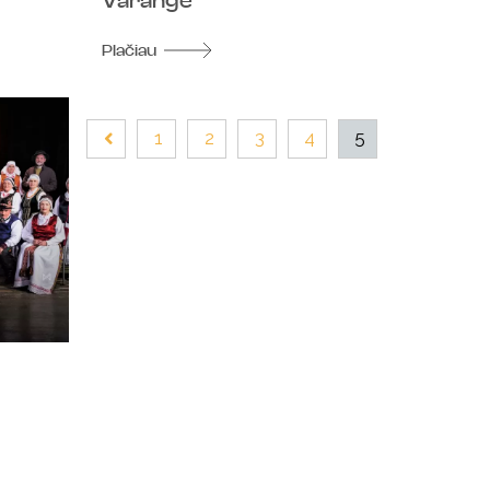
Varangė
Plačiau
1
2
3
4
5