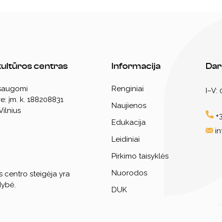
 kultūros centras
Informacija
Dar
 saugomi
Renginiai
I–V:
e: įm. k. 188208831
Naujienos
Vilnius
+3
Edukacija
i
Leidiniai
Pirkimo taisyklės
Nuorodos
s centro steigėja yra
dybė.
DUK