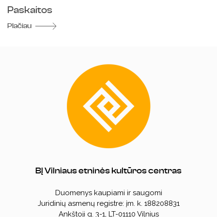
Paskaitos
Plačiau
BĮ Vilniaus etninės kultūros centras
Duomenys kaupiami ir saugomi
Juridinių asmenų registre: įm. k. 188208831
Ankštoji g. 3-1, LT-01110 Vilnius