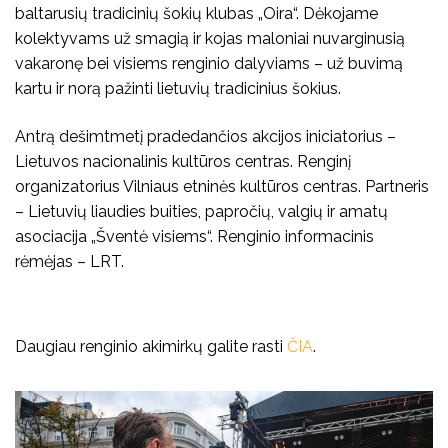
baltarusių tradicinių šokių klubas „Oira“.
Dėkojame
kolektyvams už smagią ir kojas maloniai nuvarginusią
vakaronę bei visiems renginio dalyviams – už buvimą
kartu ir norą pažinti lietuvių tradicinius šokius.
Antrą dešimtmetį pradedančios akcijos iniciatorius –
Lietuvos nacionalinis kultūros centras. Renginį
organizatorius Vilniaus etninės kultūros centras. Partneris
– Lietuvių liaudies buities, papročių, valgių ir amatų
asociacija „Šventė visiems“. Renginio informacinis
rėmėjas – LRT.
Daugiau renginio akimirkų galite rasti
ČIA
.