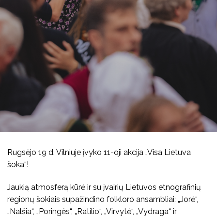
Koncertai
Kūrybiniai rinkiniai
Kalendorinės šventės
Kita
Rugsėjo 19 d. Vilniuje įvyko 11-oji akcija „Visa Lietuva
šoka“!
Jaukią atmosferą kūrė ir su įvairių Lietuvos etnografinių
regionų šokiais supažindino folkloro ansambliai: „Jorė“,
„Nalšia“, „Poringės“, „Ratilio“, „Virvytė“, „Vydraga“
ir