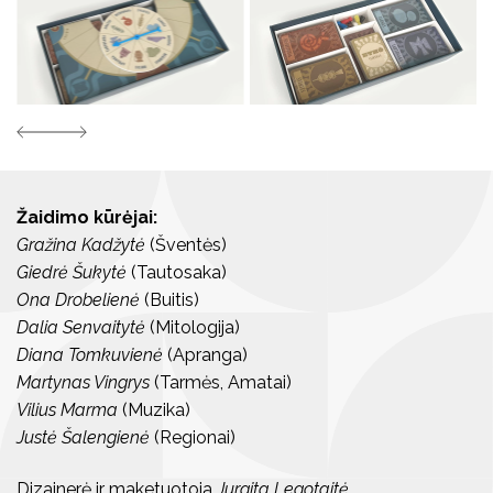
Žaidimo kūrėjai:
Gražina Kadžytė
(Šventės)
Giedrė Šukytė
(Tautosaka)
Ona Drobelienė
(Buitis)
Dalia Senvaitytė
(Mitologija)
Diana Tomkuvienė
(Apranga)
Martynas Vingrys
(Tarmės, Amatai)
Vilius Marma
(Muzika)
Justė Šalengienė
(Regionai)
Dizainerė ir maketuotoja
Jurgita Legotaitė