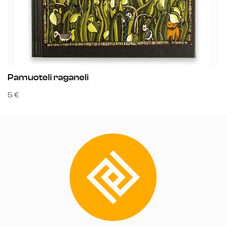
Pamuoteli raganeli
Š
5 €
15