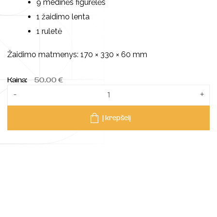
9 medinės figūrėlės
1 žaidimo lenta
1 ruletė
Žaidimo matmenys: 170 × 330 × 60 mm
50.00 €
Kaina:
-
+
Į krepšelį