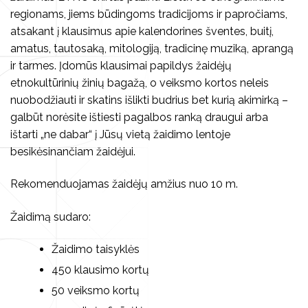
Kita
regionams, jiems būdingoms tradicijoms ir papročiams,
Koncertai
Kūrybiniai rinkiniai
atsakant į klausimus apie kalendorines šventes, buitį,
amatus, tautosaką, mitologiją, tradicinę muziką, aprangą
Kalendorinės šventės
Kita
ir tarmes. Įdomūs klausimai papildys žaidėjų
etnokultūrinių žinių bagažą, o veiksmo kortos neleis
nuobodžiauti ir skatins išlikti budrius bet kurią akimirką –
galbūt norėsite ištiesti pagalbos ranką draugui arba
Vilniaus folkloro ansambliai
ištarti „ne dabar“ į Jūsų vietą žaidimo lentoje
besikėsinančiam žaidėjui.
Archyvas
Rekomenduojamas žaidėjų amžius nuo 10 m.
Žaidimą sudaro:
Žaidimo taisyklės
450 klausimo kortų
50 veiksmo kortų