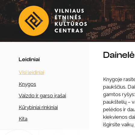
Dainelė
Leidiniai
Visi leidiniai
Knygoje rasite
Knygos
paukščius. Da
gamtos ryšys:
Vaizdo ir garso įrašai
paukštelių – va
Kūrybiniai rinkiniai
pelėdos ir dau
kiekvienos da
Kita
išgirsite vaik