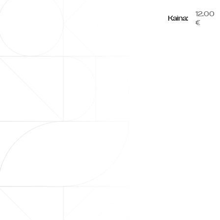
12.00
Kaina:
€