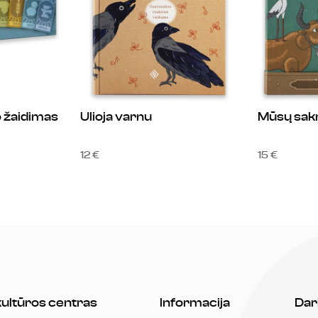
o žaidimas
Ulioja varnu
Mūsų sa
12 €
15 €
 kultūros centras
Informacija
Dar