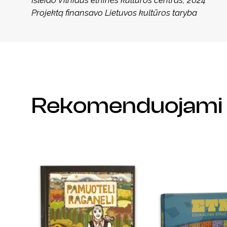
Projektą finansavo Lietuvos kultūros taryba
Rekomenduojami 