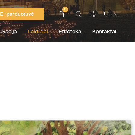
0
E - parduotuvė
EN
LT
ukacija
Leidiniai
Etnoteka
Kontaktai