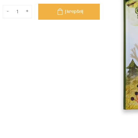
-
+
Į krepšelį