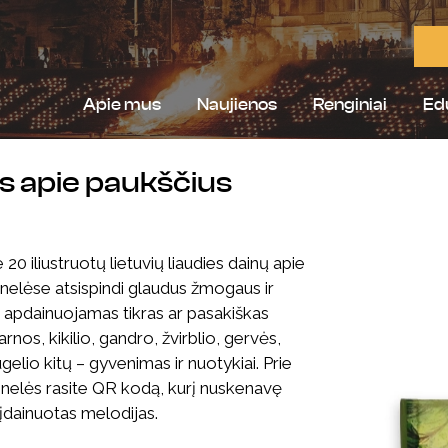
Apie mus
Naujienos
Renginiai
Ed
s apie paukščius
 20 iliustruotų lietuvių liaudies dainų apie
inelėse atsispindi glaudus žmogaus ir
 apdainuojamas tikras ar pasakiškas
rnos, kikilio, gandro, žvirblio, gervės,
gelio kitų – gyvenimas ir nuotykiai. Prie
inelės rasite QR kodą, kurį nuskenavę
ų įdainuotas melodijas.