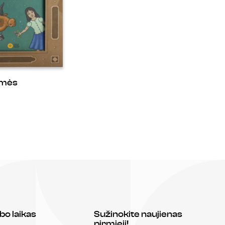
kmės
bo laikas
Sužinokite naujienas
pirmieji!