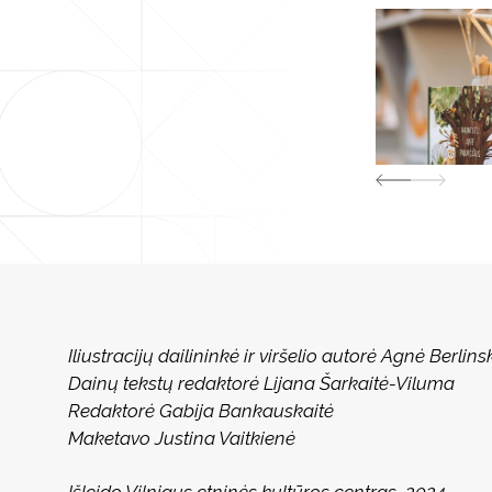
Iliustracijų dailininkė ir viršelio autorė Agnė Berlins
Dainų tekstų redaktorė Lijana Šarkaitė-Viluma
Redaktorė Gabija Bankauskaitė
Maketavo Justina Vaitkienė
Išleido Vilniaus etninės kultūros centras, 2024