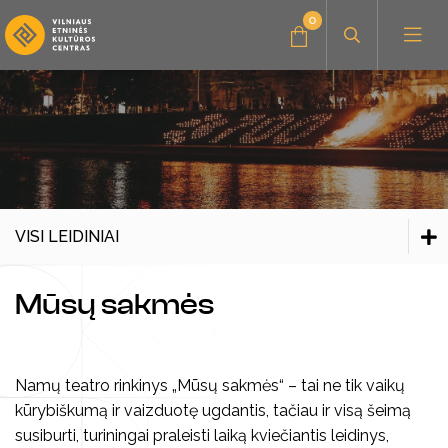
0
Administracinė informacija
Konkursai
Savanorystė, praktika
Amatų dirbtuvės
VISI LEIDINIAI
Parama, bendradarbiavimas
Muzikiniai užsiėmimai
Visi edukaciniai užsiėmimai
Visi leidiniai
Mūsų sakmės
Renginiai vaikams
Kultūros pasas
Visi leidiniai
Knygos
Vaizdo ir garso įrašai
Seminarai, paskaitos
Knygos
Namų teatro rinkinys „Mūsų sakmės“ – tai ne tik vaikų
kūrybiškumą ir vaizduotę ugdantis, tačiau ir visą šeimą
Kūrybiniai rinkiniai
Stovyklos
Vaizdo ir garso įrašai
susiburti, turiningai praleisti laiką kviečiantis leidinys,