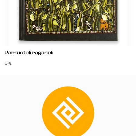
Pamuoteli raganeli
D
5 €
12