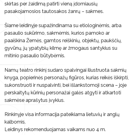
Kita
skirtas per žaidimą patirti vieną įdomiausių
Koncertai
Kūrybiniai rinkiniai
pasakojamosios tautosakos žanrų – sakmes.
Kalendorinės šventės
Kita
Šiame leidinyje supažindinama su etiologinėmis, arba
pasaulio sukūrimo, sakmėmis, kurios pamoko ar
paaiškina Žemės, gamtos reiškinių, objektų, paukščių,
gyvūnų, jų ypatybių kilmę ar žmogaus santykius su
Vilniaus folkloro ansambliai
mitinio pasaulio būtybėmis.
Archyvas
Namų teatro rinkinį sudaro spalvingai iliustruota sakmių
knyga, popierinės personažų figūros, kurias reikės iškirpti,
sukonstruoti ir nuspalvinti, bei išlankstomoji scena – joje
perskaitytų kūrinių personažai galės atgyti ir atkartoti
sakmėse aprašytus įvykius.
Rinkinyje visa informacija pateikiama lietuvių ir anglų
kalbomis.
Leidinys rekomenduojamas vaikams nuo 4 m.