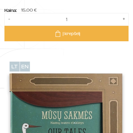
15.00 €
Kaina:
-
+
Į krepšelį