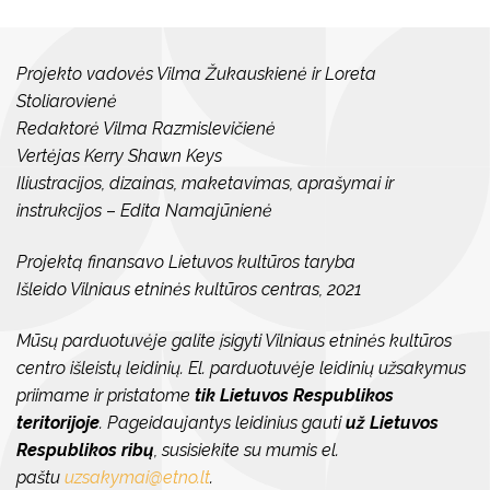
Projekto vadovės Vilma Žukauskienė ir Loreta
Stoliarovienė
Redaktorė Vilma Razmislevičienė
Vertėjas Kerry Shawn Keys
Iliustracijos, dizainas, maketavimas, aprašymai ir
instrukcijos
–
Edita Namajūnienė
Projektą finansavo Lietuvos kultūros taryba
Išleido Vilniaus etninės kultūros centras, 2021
Mūsų parduotuvėje galite įsigyti Vilniaus etninės kultūros
centro išleistų leidinių. El. parduotuvėje leidinių užsakymus
priimame ir pristatome
tik Lietuvos Respublikos
teritorijoje
. Pageidaujantys leidinius gauti
už Lietuvos
Respublikos ribų
, susisiekite su mumis el.
paštu
uzsakymai@etno.lt
.