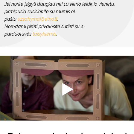
Jei norite įsigyti daugiau nei 10 vieno leidinio vienetų,
pirmiausia susisiekite su mumis el.
paštu
uzsakymai@etno.lt
.
Norėdami pirkti privalėsite sutikti su e-
parduotuvės
taisyklėmis
.