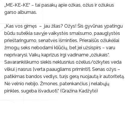
Kita
„ME-KE-KE“
–
tai pasakų apie ožkas, ožius ir ožiukus
Koncertai
Kūrybiniai rinkiniai
garso albumas.
Kalendorinės šventės
Kita
„Kas vos gimęs – jau žilas? Ožys! Šis gyvūnas ypatingu
būdu sutelkia savyje vaikystės smalsumo, paauglystės
prieštaringumo, senatvės išminties. Prieraišūs ožiukėliai
žmogų seks nebodami kliūčių, bet jei užsispirs – varu
Vilniaus folkloro ansambliai
neprivarysi. Vaikų kaprizus irgi vadiname „ožiukais“.
Savarankiškumo siekis neklusnius oželius/ožkytes veda
Archyvas
vilkui į nasrus [verta paaugliams priminti!]. Senas ožys –
patikimas bandos vedlys, turįs gerą nuojautą ir autoritetą.
Nė velnio nebijo. Žmones, patenkančius į nelabųjų
pinkles, sugeba išvaduoti.“
(Gražina Kadžytė)