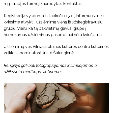
registracijos formoje nurodytais kontaktais.
Registracija vykdoma iki lapkričio 15 d., informuosime ir
kviesime atvykti į užsiėmimą vieną iš užsiregistravusių
grupių. Vieną kartą pakvietimą gavusi grupė į
nemokamus užsiėmimus pakartotinai nėra kviečiama.
Užsiėmimą ves Vilniaus etninės kultūros centro kultūrinės
veiklos koordinatorė Justė Šalengienė.
Renginys gali būti fotografuojamas ir filmuojamas, o
užfiksuota medžiaga viešinama.