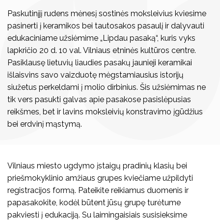
Paskutinįjį rudens mėnesį sostinės moksleivius kviesime
pasinerti į keramikos bei tautosakos pasaulį ir dalyvauti
edukaciniame užsiėmime „Lipdau pasaką“, kuris vyks
lapkričio 20 d. 10 val. Vilniaus etninės kultūros centre.
Pasiklausę lietuvių liaudies pasakų jaunieji keramikai
išlaisvins savo vaizduotę mėgstamiausius istorijų
siužetus perkeldami į molio dirbinius. Šis užsiėmimas ne
tik vers pasukti galvas apie pasakose pasislėpusias
reikšmes, bet ir lavins moksleivių konstravimo įgūdžius
bei erdvinį mąstymą.
Vilniaus miesto ugdymo įstaigų pradinių klasių bei
priešmokyklinio amžiaus grupes kviečiame užpildyti
registracijos formą. Pateikite reikiamus duomenis ir
papasakokite, kodėl būtent jūsų grupę turėtume
pakviesti į edukaciją. Su laimingaisiais susisieksime