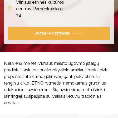
Vilniaus etninės kultūros
Koncertai
centras, Pamėnkalnio g.
34
Kalendorinės šventės
Bilietai / Registracija
Visi edukaciniai užsiėmimai
Kultūros pasas
Visi leidiniai
Kiekvieną mėnesį Vilniaus miesto ugdymo įstaigų
pradinių klasių bei priešmokyklinio amžiaus moksleivių
Knygos
Vilniaus folkloro ansambliai
grupėms suteikiame galimybę gauti pakvietimus į
renginių ciklo „ETNO rytmetis“ nemokamus grupinius
Vaizdo ir garso įrašai
Archyvas
edukacinius užsiėmimus. Šių užsiėmimų metu išrinkti
laimingieji susipažįsta su įvairiais lietuvių tradiciniais
Kūrybiniai rinkiniai
amatais.
Kita