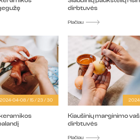
 keramikos
Šiaudinių paukštelių riš
 gegužę
dirbtuvės
Plačiau
2024-04-08 / 15 / 23 / 30
2024
 keramikos
Kiaušinių marginimo va
balandį
dirbtuvės
Plačiau