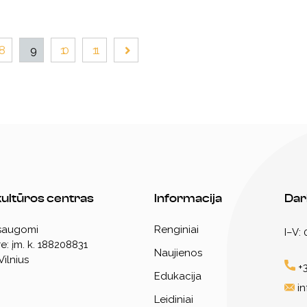
8
9
10
11
 kultūros centras
Informacija
Dar
 saugomi
Renginiai
I–V:
e: įm. k. 188208831
Naujienos
Vilnius
+3
Edukacija
i
Leidiniai