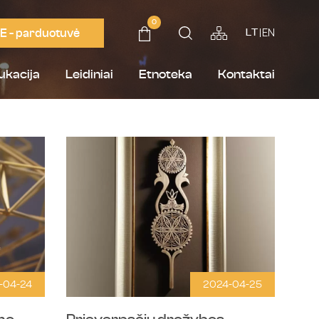
0
E - parduotuvė
EN
LT
ukacija
Leidiniai
Etnoteka
Kontaktai
-04-24
2024-04-25