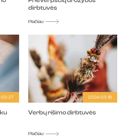
imo
Prieverpsčių drožybos
dirbtuvės
Plačiau
-03-27
2024-03-18
šku
Verbų rišimo dirbtuvės
Plačiau