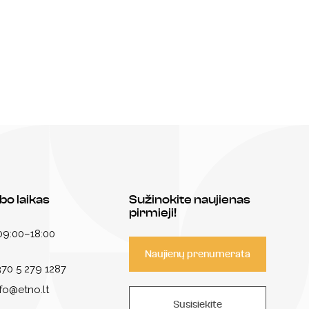
bo laikas
Sužinokite naujienas
pirmieji!
 09:00–18:00
Naujienų prenumerata
70 5 279 1287
nfo@etno.lt
Susisiekite