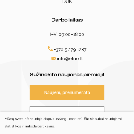
DUK
Darbo laikas
I–V: 09:00–18:00
+370 5 279 1287
info@etno.lt
Sužinokite naujienas pirmieji!
Naujienų prenumerata
Susisiekite
Mūsų svetainė naudoja slapukus (angl. cookies). Šie slapukai naudojami
statistikos ir rinkodaros tikslais.