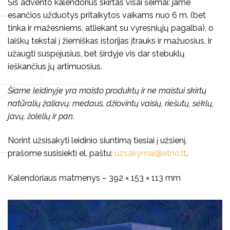
Šis advento kalendorius skirtas visai šeimai: jame
esančios užduotys pritaikytos vaikams nuo 6 m. (bet
tinka ir mažesniems, atliekant su vyresniųjų pagalba), o
laiškų tekstai į žiemiškas istorijas įtrauks ir mažuosius, ir
užaugti suspėjusius, bet širdyje vis dar stebuklų
ieškančius jų artimuosius.
Šiame leidinyje yra maisto produktų ir ne maistui skirtų
natūralių žaliavų: medaus, džiovintų vaisių, riešutų, sėklų,
javų, žolelių ir pan.
Norint užsisakyti leidinio siuntimą tiesiai į užsienį,
prašome susisiekti el. paštu:
uzsakymai@etno.lt
.
Kalendoriaus matmenys – 392 × 153 × 113 mm