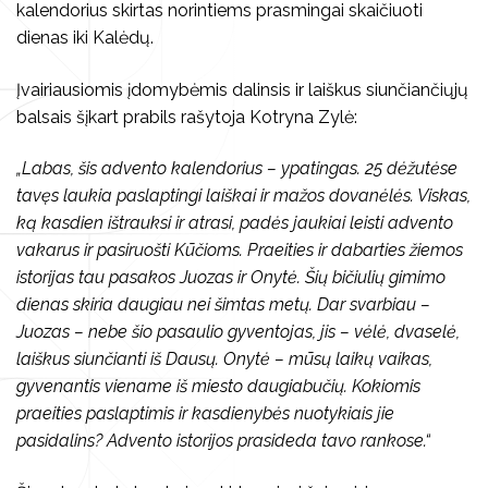
Kita
kalendorius skirtas norintiems prasmingai skaičiuoti
Koncertai
Kūrybiniai rinkiniai
dienas iki Kalėdų.
Kalendorinės šventės
Kita
Įvairiausiomis įdomybėmis dalinsis ir laiškus siunčiančiųjų
balsais šįkart prabils rašytoja Kotryna Zylė:
„Labas, šis advento kalendorius – ypatingas. 25 dėžutėse
Vilniaus folkloro ansambliai
tavęs laukia paslaptingi laiškai ir mažos dovanėlės. Viskas,
ką kasdien ištrauksi ir atrasi, padės jaukiai leisti advento
Archyvas
vakarus ir pasiruošti Kūčioms. Praeities ir dabarties žiemos
istorijas tau pasakos Juozas ir Onytė. Šių bičiulių gimimo
dienas skiria daugiau nei šimtas metų. Dar svarbiau –
Juozas – nebe šio pasaulio gyventojas, jis – vėlė, dvaselė,
laiškus siunčianti iš Dausų. Onytė – mūsų laikų vaikas,
gyvenantis viename iš miesto daugiabučių. Kokiomis
praeities paslaptimis ir kasdienybės nuotykiais jie
pasidalins? Advento istorijos prasideda tavo rankose.“