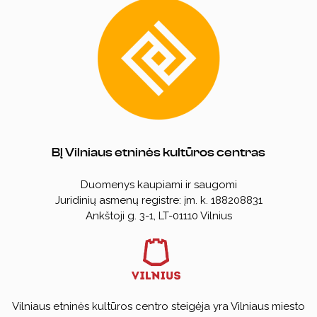
Pirkimo taisyklės
Koncertai
Kūrybiniai rinkiniai
Nuorodos
Kalendorinės šventės
Kita
DUK
BĮ Vilniaus etninės kultūros centras
Duomenys kaupiami ir saugomi
Juridinių asmenų registre: įm. k. 188208831
Ankštoji g. 3-1, LT-01110 Vilnius
Vilniaus etninės kultūros centro steigėja yra Vilniaus miesto