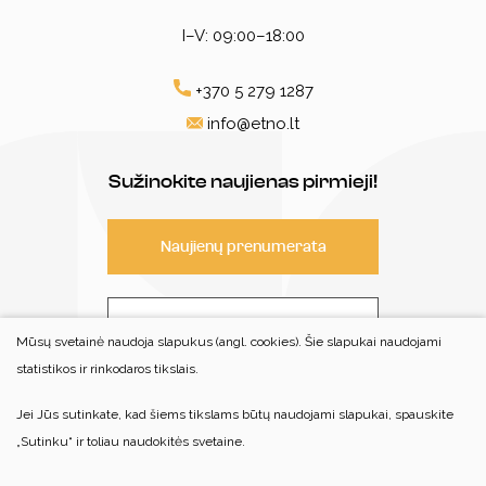
I–V: 09:00–18:00
+370 5 279 1287
info@etno.lt
Sužinokite naujienas pirmieji!
Naujienų prenumerata
Susisiekite
Mūsų svetainė naudoja slapukus (angl. cookies). Šie slapukai naudojami
statistikos ir rinkodaros tikslais.
Jei Jūs sutinkate, kad šiems tikslams būtų naudojami slapukai, spauskite
© 2022 Visos teisės saugomos
„Sutinku“ ir toliau naudokitės svetaine.
Centro patalpos nėra pritaikytos savarankiškam neįgaliųjų
lankymui