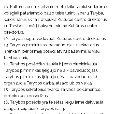
10. Kultūros centre ketverių metų laikotarpiui sudaroma
kolegiali patariamojo balso teisę turinti 5 narių Taryba,
kurios narius skiria ir atšaukia Kultūros centro direktorius.
11. Tarybos sudėtį įsakymu tvirtina Kultūros centro
direktorius.
12. Tarybai negali vadovauti Kultūros centro direktorius.
13. Tarybos pirmininkas, pavaduotojas ir sekretorius
išrenkami per pirmąjį posėdį atviru balsavimu iš visų
tarybos narių.
14. Tarybos posėdžius šaukia ir jiems pirmininkauja
Tarybos pirmininkas (jeigu jo nėra – pavaduotojas).
Tarybos pirmininkas (jeigu jo nėra – pavaduotojas),
organizuoja Tarybos darbą, atsako už jos veiklą.
15. Tarybos sekretorius tvarko Tarybos dokumentus,
protokoluoja posėdžius.
16. Tarybos posėdis yra teisėtas, jeigu jame dalyvauja
daugiau kaip pusė Tarybos narių.