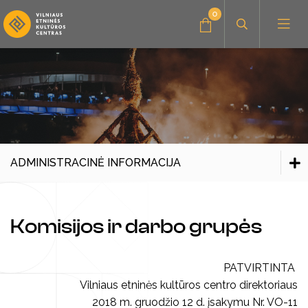
0
Administracinė informacija
Konkursai
Savanorystė, praktika
ADMINISTRACINĖ INFORMACIJA
Parama, bendradarbiavimas
Administracinė informacija
Struktūra
Komisijos ir darbo grupės
Centro nuostatai
Veiklos planavimas
PATVIRTINTA
Vilniaus etninės kultūros centro direktoriaus
Tvarkos
Amatų dirbtuvės
2018 m. gruodžio 12 d. įsakymu Nr. VO-11