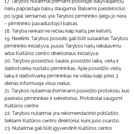
17. Tarybos nutarimai priimami posėdyje dalyvaujančių
narių paprastąja balsų dauguma. Balsams pasiskirsčius
po lygiai, lemiamas yra Tarybos pirmininko (jeigu jo nėra
– pirmininko pavaduotojo) balsas.
18. Taryba renkasi ne rečiau kaip kartą per ketvirtį.
19. Neeilinis Tarybos posėdis gali būti sušauktas Tarybos
pirmininko iniciatyva, pusės Tarybos narių reikalavimu
arba Kultūros centro direktoriaus iniciatyva.
20. Tarybos posėdžius šaukia, posėdžio laiką, vietą ir
darbotvarkę nustato pirmininkas. Apie posėdžio vietą,
laiką ir darbotvarkę pirmininkas ne vėliau kaip prieš 3
dienas informuoja visus narius.
21. Tarybos nutarimai įforminami posėdžio protokolu, kurį
pasirašo pirmininkas ir sekretorius. Protokolai saugomi
Kultūros centre.
22. Tarybos nutarimai yra rekomendacinio pobūdžio,
teikiami Kultūros centro direktoriui, kuris juos svarsto.
23. Nutarimai gali būti įgyvendinti Kultūros centro