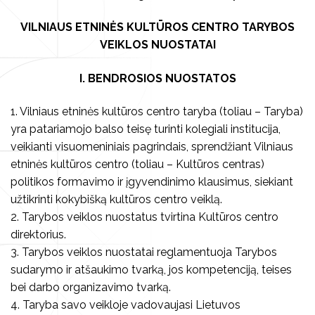
Asmens duomenų apsauga
Muzikiniai užsiėmimai
Visi edukaciniai užsiėmimai
Komisijos ir darbo grupės
VILNIAUS ETNINĖS KULTŪROS CENTRO TARYBOS
VEIKLOS NUOSTATAI
El. pašto sudarymo tvarka
Renginiai vaikams
Kultūros pasas
Visi leidiniai
Viešieji pirkimai
I. BENDROSIOS NUOSTATOS
Seminarai, paskaitos
Knygos
Vilniaus folkloro ansambliai
Finansinės ataskaitos
1. Vilniaus etninės kultūros centro taryba (toliau – Taryba)
Darbo užmokestis
Stovyklos
Vaizdo ir garso įrašai
Archyvas
yra patariamojo balso teisę turinti kolegiali institucija,
Tarnybiniai automobiliai
veikianti visuomeniniais pagrindais, sprendžiant Vilniaus
Koncertai
Kūrybiniai rinkiniai
etninės kultūros centro (toliau – Kultūros centras)
Centro teikiamų paslaugų įkainiai
politikos formavimo ir įgyvendinimo klausimus, siekiant
Privačių interesų deklaravimas
Kalendorinės šventės
Kita
užtikrinti kokybišką kultūros centro veiklą.
Korupcijos prevencija
2. Tarybos veiklos nuostatus tvirtina Kultūros centro
Smurto ir priekabiavimo prevencija
direktorius.
3. Tarybos veiklos nuostatai reglamentuoja Tarybos
Pranešėjų apsauga
sudarymo ir atšaukimo tvarką, jos kompetenciją, teises
Atviri duomenys
bei darbo organizavimo tvarką.
Konsultavimasis su visuomene
4. Taryba savo veikloje vadovaujasi Lietuvos