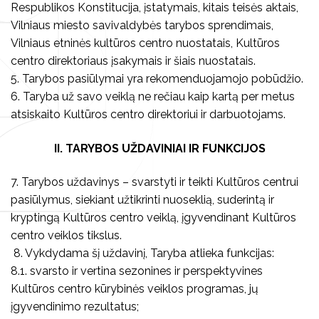
Respublikos Konstitucija, įstatymais, kitais teisės aktais,
Teisinė informacija
Vilniaus miesto savivaldybės tarybos sprendimais,
Konkursai
Vilniaus etninės kultūros centro nuostatais, Kultūros
centro direktoriaus įsakymais ir šiais nuostatais.
Savanorystė, praktika
5. Tarybos pasiūlymai yra rekomenduojamojo pobūdžio.
6. Taryba už savo veiklą ne rečiau kaip kartą per metus
Parama, bendradarbiavimas
atsiskaito Kultūros centro direktoriui ir darbuotojams.
II. TARYBOS UŽDAVINIAI IR FUNKCIJOS
7. Tarybos uždavinys – svarstyti ir teikti Kultūros centrui
pasiūlymus, siekiant užtikrinti nuoseklią, suderintą ir
kryptingą Kultūros centro veiklą, įgyvendinant Kultūros
centro veiklos tikslus.
8. Vykdydama šį uždavinį, Taryba atlieka funkcijas:
8.1. svarsto ir vertina sezonines ir perspektyvines
Kultūros centro kūrybinės veiklos programas, jų
įgyvendinimo rezultatus;