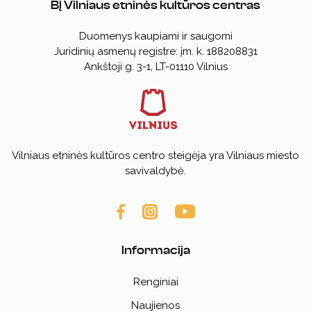
BĮ Vilniaus etninės kultūros centras
Teisinė informacija
Duomenys kaupiami ir saugomi
Konkursai
Juridinių asmenų registre: įm. k. 188208831
Ankštoji g. 3-1, LT-01110 Vilnius
Savanorystė, praktika
Parama, bendradarbiavimas
Vilniaus etninės kultūros centro steigėja yra Vilniaus miesto
savivaldybė.
Informacija
Renginiai
Naujienos