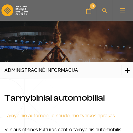
0
Administracinė informacija
Konkursai
Savanorystė, praktika
ADMINISTRACINĖ INFORMACIJA
Parama, bendradarbiavimas
Administracinė informacija
Struktūra
Tarnybiniai automobiliai
Centro nuostatai
Veiklos planavimas
Tarnybinio automobilio naudojimo tvarkos aprašas
Tvarkos
Amatų dirbtuvės
Vilniaus etninės kultūros centro tarnybinis automobilis