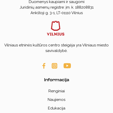
Duomenys kaupiami ir saugomi
Teisinė informacija
Juridinių asmenų registre: įm. k. 188208831
Ankštoji g. 3-1, LT-01110 Vilnius
Konkursai
Savanorystė, praktika
Parama, bendradarbiavimas
Vilniaus etninės kultūros centro steigėja yra Vilniaus miesto
savivaldybė.
Informacija
Renginiai
Naujienos
Edukacija