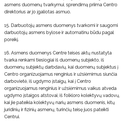
asmens duomenų tvarkymui, sprendimą priima Centro
direktorius ar jo įgaliotas asmuo.
15. Darbuotojų asmens duomenys tvarkomi ir saugomi
darbuotojų asmens bylose ir automatinu būdu pagal
poreikį.
1
6. Asmens duomenys Centre teisės aktų nustatyta
tvarka renkami tiesiogiai iš duomenų subjekto, iš
duomenų subjektų darbdavių, kai duomenų subjektus į
Centro organizuojamus renginius ir užsiėmimus siunčia
darbovietė, iš ugdymo įstaigų, kai į Centro
organizuojamus renginius ir užsiėmimus vaikus atveda
ugdymo įstaigos atstovai, iš folkloro kolektyvų vadovų,
kai jie pateikia kolektyvų narių asmens duomenis, kitų
juridinių ir fizinių asmenų, turinčių teisę juos pateikti
Centrui.