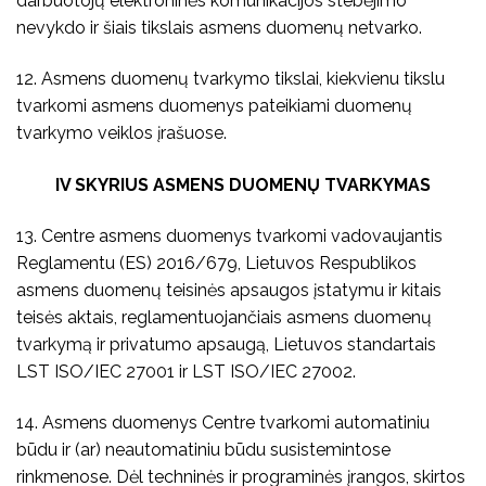
darbuotojų elektroninės komunikacijos stebėjimo
nevykdo ir šiais tikslais asmens duomenų netvarko.
12. Asmens duomenų tvarkymo tikslai, kiekvienu tikslu
tvarkomi asmens duomenys pateikiami duomenų
tvarkymo veiklos įrašuose.
IV SKYRIUS ASMENS DUOMENŲ TVARKYMAS
13. Centre asmens duomenys tvarkomi vadovaujantis
Reglamentu (ES) 2016/679, Lietuvos Respublikos
asmens duomenų teisinės apsaugos įstatymu ir kitais
teisės aktais, reglamentuojančiais asmens duomenų
tvarkymą ir privatumo apsaugą, Lietuvos standartais
LST ISO/IEC 27001 ir LST ISO/IEC 27002.
14. Asmens duomenys Centre tvarkomi automatiniu
būdu ir (ar) neautomatiniu būdu susistemintose
rinkmenose. Dėl techninės ir programinės įrangos, skirtos