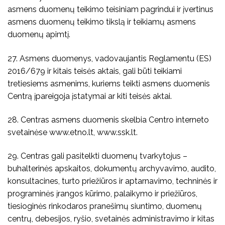
asmens duomenų teikimo teisiniam pagrindui ir įvertinus
asmens duomenų teikimo tikslą ir teikiamų asmens
duomenų apimtį.
27. Asmens duomenys, vadovaujantis Reglamentu (ES)
2016/679 ir kitais teisės aktais, gali būti teikiami
tretiesiems asmenims, kuriems teikti asmens duomenis
Centrą įpareigoja įstatymai ar kiti teisės aktai.
28. Centras asmens duomenis skelbia Centro interneto
svetainėse www.etno.lt, www.ssk.lt.
29. Centras gali pasitelkti duomenų tvarkytojus –
buhalterinės apskaitos, dokumentų archyvavimo, audito,
konsultacines, turto priežiūros ir aptarnavimo, techninės ir
programinės įrangos kūrimo, palaikymo ir priežiūros,
tiesioginės rinkodaros pranešimų siuntimo, duomenų
centrų, debesijos, ryšio, svetainės administravimo ir kitas