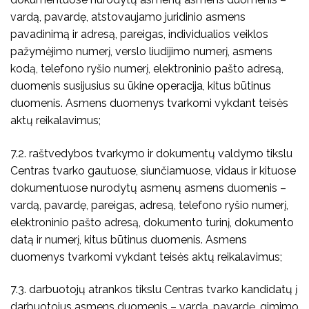
vardą, pavardę, atstovaujamo juridinio asmens
pavadinimą ir adresą, pareigas, individualios veiklos
pažymėjimo numerį, verslo liudijimo numerį, asmens
kodą, telefono ryšio numerį, elektroninio pašto adresą,
duomenis susijusius su ūkine operacija, kitus būtinus
duomenis. Asmens duomenys tvarkomi vykdant teisės
aktų reikalavimus;
7.2. raštvedybos tvarkymo ir dokumentų valdymo tikslu
Centras tvarko gautuose, siunčiamuose, vidaus ir kituose
dokumentuose nurodytų asmenų asmens duomenis –
vardą, pavardę, pareigas, adresą, telefono ryšio numerį,
elektroninio pašto adresą, dokumento turinį, dokumento
datą ir numerį, kitus būtinus duomenis. Asmens
duomenys tvarkomi vykdant teisės aktų reikalavimus;
7.3. darbuotojų atrankos tikslu Centras tvarko kandidatų į
darbuotojus asmens duomenis – vardą, pavardę, gimimo