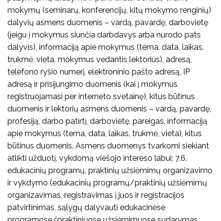
mokymų (seminarų, konferencijų, kitų mokymo renginių)
dalyvių asmens duomenis – vardą, pavardę, darbovietę
(jeigu į mokymus siunčia darbdavys arba nurodo pats
dalyvis), informaciją apie mokymus (tema, data, laikas,
trukmė, vieta, mokymus vedantis lektorius), adresą,
telefono ryšio numerį, elektroninio pašto adresą, IP
adresą ir prisijungimo duomenis (kai į mokymus
registruojamasi per interneto svetainę), kitus būtinus
duomenis ir lektorių asmens duomenis – vardą, pavardę,
profesiją, darbo patirtį, darbovietę, pareigas, informaciją
apie mokymus (tema, data, laikas, trukmė, vieta), kitus
būtinus duomenis. Asmens duomenys tvarkomi siekiant
atlikti užduotį, vykdomą viešojo intereso labui; 7.6.
edukacinių programų, praktinių užsiėmimų organizavimo
ir vykdymo (edukacinių programų/praktinių užsiėmimų
organizavimas, registravimas į juos ir registracijos
patvirtinimas, sąlygų dalyvauti edukacinėse
programose/praktiniuose užsiėmimuose sudarymas,