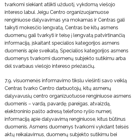
tvarkomi siekiant atlikti užduotį, vykdomą viešojo
intereso labui. Jeigu Centro organizuojamuose
renginiuose dalyvavimas yra mokamas ir Centras gali
taikyti mokesčio lengvatą, Centras be kitų asmens
duomenų gali tvarkyti ir teisę į lengvatą patvirtinančią
informaciją, įskaitant specialios kategorijos asmens
duomenis apie sveikatą. Specialios kategorijos asmens
duomenys tvarkomi duomenų subjekto sutikimu arba
dėl svarbaus viešojo intereso priežasčių.
7.9. visuomenės informavimo tikslu viešinti savo veiklą
Centras tvarko Centro darbuotojų, kitų asmenų
dalyvavusių centro organizuotuose renginiuose asmens
duomenis – vardą, pavardę, pareigas, atvaizdą,
elektroninio pašto adresą telefono ryšio numerį,
informaciją apie dalyvavimą renginiuose, kitus būtinus
duomenis. Asmens duomenys tvarkomi vykdant teisės
aktų reikalavimus, duomenų subjekto sutikimu bei