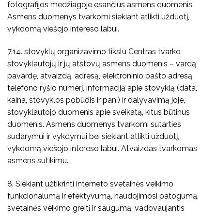
fotografijos medžiagoje esančius asmens duomenis.
Asmens duomenys tvarkomi siekiant atlikti užduotį,
vykdomą viešojo intereso labui.
7.14. stovyklų organizavimo tikslu Centras tvarko
stovyklautojų ir jų atstovų asmens duomenis – vardą,
pavardę, atvaizdą, adresą, elektroninio pašto adresą,
telefono ryšio numerį, informaciją apie stovyklą (data,
kaina, stovyklos pobūdis ir pan.) ir dalyvavimą joje,
stovyklautojo duomenis apie sveikatą, kitus būtinus
duomenis. Asmens duomenys tvarkomi sutarties
sudarymui ir vykdymui bei siekiant atlikti užduotį,
vykdomą viešojo intereso labui. Atvaizdas tvarkomas
asmens sutikimu.
8. Siekiant užtikrinti interneto svetainės veikimo
funkcionalumą ir efektyvumą, naudojimosi patogumą,
svetainės veikimo greitį ir saugumą, vadovaujantis