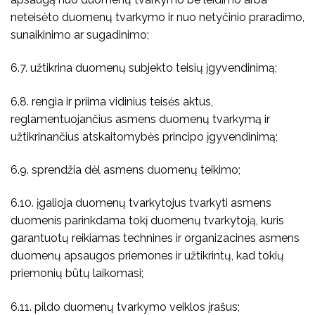
neteisėto duomenų tvarkymo ir nuo netyčinio praradimo,
sunaikinimo ar sugadinimo;
6.7. užtikrina duomenų subjekto teisių įgyvendinimą;
6.8. rengia ir priima vidinius teisės aktus,
reglamentuojančius asmens duomenų tvarkymą ir
užtikrinančius atskaitomybės principo įgyvendinimą;
6.9. sprendžia dėl asmens duomenų teikimo;
6.10. įgalioja duomenų tvarkytojus tvarkyti asmens
duomenis parinkdama tokį duomenų tvarkytoją, kuris
garantuotų reikiamas technines ir organizacines asmens
duomenų apsaugos priemones ir užtikrintų, kad tokių
priemonių būtų laikomasi;
6.11. pildo duomenų tvarkymo veiklos įrašus;