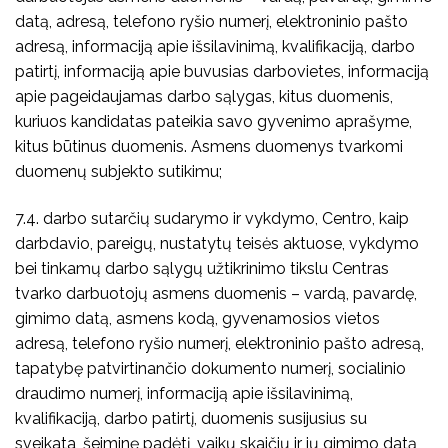
datą, adresą, telefono ryšio numerį, elektroninio pašto
adresą, informaciją apie išsilavinimą, kvalifikaciją, darbo
patirtį, informaciją apie buvusias darbovietes, informaciją
apie pageidaujamas darbo sąlygas, kitus duomenis,
kuriuos kandidatas pateikia savo gyvenimo aprašyme,
kitus būtinus duomenis. Asmens duomenys tvarkomi
duomenų subjekto sutikimu;
7.4. darbo sutarčių sudarymo ir vykdymo, Centro, kaip
darbdavio, pareigų, nustatytų teisės aktuose, vykdymo
bei tinkamų darbo sąlygų užtikrinimo tikslu Centras
tvarko darbuotojų asmens duomenis – vardą, pavardę,
gimimo datą, asmens kodą, gyvenamosios vietos
adresą, telefono ryšio numerį, elektroninio pašto adresą,
tapatybę patvirtinančio dokumento numerį, socialinio
draudimo numerį, informaciją apie išsilavinimą,
kvalifikaciją, darbo patirtį, duomenis susijusius su
sveikata, šeiminę padėtį, vaikų skaičių ir jų gimimo datą