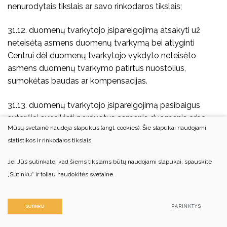
nenurodytais tikslais ar savo rinkodaros tikslais;
31.12. duomenų tvarkytojo įsipareigojimą atsakyti už
neteisėtą asmens duomenų tvarkymą bei atlyginti
Centrui dėl duomenų tvarkytojo vykdyto neteisėto
asmens duomenų tvarkymo patirtus nuostolius,
sumokėtas baudas ar kompensacijas.
31.13. duomenų tvarkytojo įsipareigojimą pasibaigus
sutarčiai sunaikinti perduotus asmenis duomenis arba
Mūsų svetainė naudoja slapukus (angl. cookies). Šie slapukai naudojami
gražinti juos Centrui;
statistikos ir rinkodaros tikslais.
3
1.14. kitas sąlygas, būtinas užtikrinti perduotų asmens
Jei Jūs sutinkate, kad šiems tikslams būtų naudojami slapukai, spauskite
duomenų tvarkymo teisėtumą ir saugumą.
„Sutinku“ ir toliau naudokitės svetaine.
32. Centras pasitelkia tik tuos duomenų tvarkytojus, kurie
užtikrina, kad tinkamos techninės ir organizacinės
PARINKTYS
SUTINKU
priemonės bus įgyvendintos tokiu būdu, kad duomenų