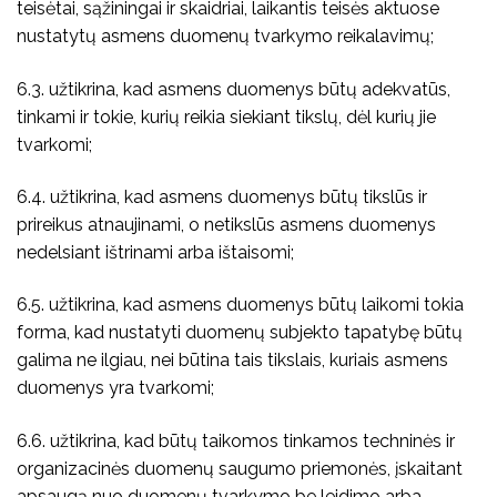
teisėtai, sąžiningai ir skaidriai, laikantis teisės aktuose
nustatytų asmens duomenų tvarkymo reikalavimų;
6.3. užtikrina, kad asmens duomenys būtų adekvatūs,
tinkami ir tokie, kurių reikia siekiant tikslų, dėl kurių jie
tvarkomi;
6.4. užtikrina, kad asmens duomenys būtų tikslūs ir
prireikus atnaujinami, o netikslūs asmens duomenys
nedelsiant ištrinami arba ištaisomi;
6.5. užtikrina, kad asmens duomenys būtų laikomi tokia
forma, kad nustatyti duomenų subjekto tapatybę būtų
galima ne ilgiau, nei būtina tais tikslais, kuriais asmens
duomenys yra tvarkomi;
6.6. užtikrina, kad būtų taikomos tinkamos techninės ir
organizacinės duomenų saugumo priemonės, įskaitant
apsaugą nuo duomenų tvarkymo be leidimo arba