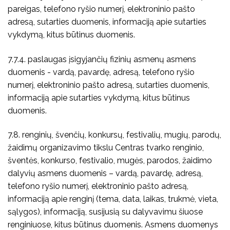
pareigas, telefono ryšio numerį, elektroninio pašto
adresą, sutarties duomenis, informaciją apie sutarties
vykdymą, kitus būtinus duomenis.
7.7.4. paslaugas įsigyjančių fizinių asmenų asmens
duomenis - vardą, pavardę, adresą, telefono ryšio
numerį, elektroninio pašto adresą, sutarties duomenis,
informaciją apie sutarties vykdymą, kitus būtinus
duomenis.
7.8. renginių, švenčių, konkursų, festivalių, mugių, parodų,
žaidimų organizavimo tikslu Centras tvarko renginio,
šventės, konkurso, festivalio, mugės, parodos, žaidimo
dalyvių asmens duomenis – vardą, pavardę, adresą,
telefono ryšio numerį, elektroninio pašto adresą,
informaciją apie renginį (tema, data, laikas, trukmė, vieta,
sąlygos), informaciją, susijusią su dalyvavimu šiuose
renginiuose, kitus būtinus duomenis. Asmens duomenys