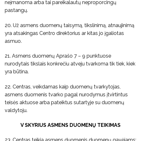
neįmanoma arba tai pareikalautų neproporcingų
pastangų.
20. Už asmens duomenų taisymą, tikslinimą, atnaujinimą
yra atsakingas Centro direktorius ar kitas jo įgaliotas
asmuo.
21. Asmens duomenų Aprašo 7 – 9 punktuose
nurodytais tikslais konkrečiu atveju tvarkoma tik tiek, kiek
yra būtina.
22. Centras, veikdamas kaip duomenų tvarkytojas,
asmens duomenis tvarko pagal nurodymus įtvirtintus
teisės aktuose arba pateiktus sutartyje su duomenų
valdytoju.
V SKYRIUS ASMENS DUOMENŲ TEIKIMAS
23. Centras teikia asmens duomenis duomenų gavėjams: