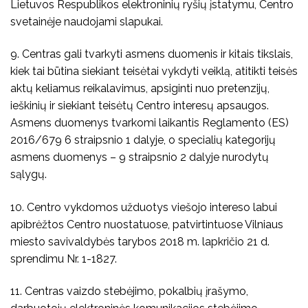
Lietuvos Respublikos elektroninių ryšių įstatymu, Centro
svetainėje naudojami slapukai.
9. Centras gali tvarkyti asmens duomenis ir kitais tikslais,
kiek tai būtina siekiant teisėtai vykdyti veiklą, atitikti teisės
aktų keliamus reikalavimus, apsiginti nuo pretenzijų,
ieškinių ir siekiant teisėtų Centro interesų apsaugos.
Asmens duomenys tvarkomi laikantis Reglamento (ES)
2016/679 6 straipsnio 1 dalyje, o specialių kategorijų
asmens duomenys – 9 straipsnio 2 dalyje nurodytų
sąlygų.
10. Centro vykdomos užduotys viešojo intereso labui
apibrėžtos Centro nuostatuose, patvirtintuose Vilniaus
miesto savivaldybės tarybos 2018 m. lapkričio 21 d.
sprendimu Nr. 1-1827.
11. Centras vaizdo stebėjimo, pokalbių įrašymo,