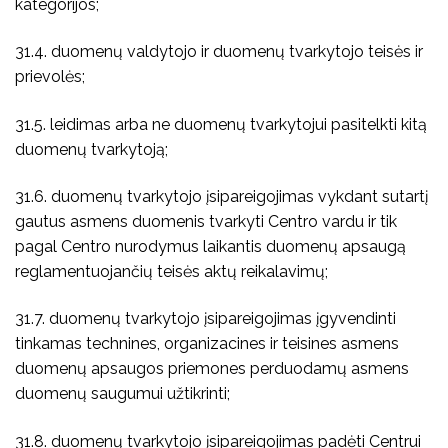
kategorijos;
31.4. duomenų valdytojo ir duomenų tvarkytojo teisės ir
prievolės;
31.5. leidimas arba ne duomenų tvarkytojui pasitelkti kitą
duomenų tvarkytoją;
31.6. duomenų tvarkytojo įsipareigojimas vykdant sutartį
gautus asmens duomenis tvarkyti Centro vardu ir tik
pagal Centro nurodymus laikantis duomenų apsaugą
reglamentuojančių teisės aktų reikalavimų;
31.7. duomenų tvarkytojo įsipareigojimas įgyvendinti
tinkamas technines, organizacines ir teisines asmens
duomenų apsaugos priemones perduodamų asmens
duomenų saugumui užtikrinti;
31.8. duomenų tvarkytojo įsipareigojimas padėti Centrui