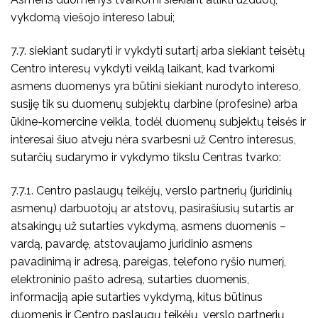
vykdomą viešojo intereso labui;
7.7. siekiant sudaryti ir vykdyti sutartį arba siekiant teisėtų
Centro interesų vykdyti veiklą laikant, kad tvarkomi
asmens duomenys yra būtini siekiant nurodyto intereso,
susiję tik su duomenų subjektų darbine (profesine) arba
ūkine-komercine veikla, todėl duomenų subjektų teisės ir
interesai šiuo atveju nėra svarbesni už Centro interesus,
sutarčių sudarymo ir vykdymo tikslu Centras tvarko:
7.7.1. Centro paslaugų teikėjų, verslo partnerių (juridinių
asmenų) darbuotojų ar atstovų, pasirašiusių sutartis ar
atsakingų už sutarties vykdymą, asmens duomenis –
vardą, pavardę, atstovaujamo juridinio asmens
pavadinimą ir adresą, pareigas, telefono ryšio numerį,
elektroninio pašto adresą, sutarties duomenis,
informaciją apie sutarties vykdymą, kitus būtinus
duomenis ir Centro paslaugų teikėjų, verslo partnerių