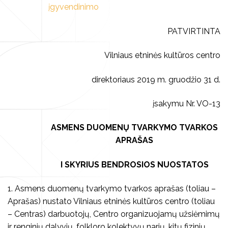
Asmens duomenų apsauga
įgyvendinimo
Muzikiniai užsiėmimai
Visi edukaciniai užsiėmimai
Komisijos ir darbo grupės
PATVIRTINTA
El. pašto sudarymo tvarka
Renginiai vaikams
Kultūros pasas
Visi leidiniai
Viešieji pirkimai
Vilniaus etninės kultūros centro
Seminarai, paskaitos
Knygos
Vilniaus folkloro ansambliai
Finansinės ataskaitos
direktoriaus 2019 m. gruodžio 31 d.
Darbo užmokestis
Stovyklos
Vaizdo ir garso įrašai
Archyvas
Tarnybiniai automobiliai
įsakymu Nr. VO-13
Koncertai
Kūrybiniai rinkiniai
Centro teikiamų paslaugų įkainiai
ASMENS DUOMENŲ TVARKYMO TVARKOS
Privačių interesų deklaravimas
Kalendorinės šventės
Kita
APRAŠAS
Korupcijos prevencija
I SKYRIUS BENDROSIOS NUOSTATOS
Smurto ir priekabiavimo prevencija
Pranešėjų apsauga
1. Asmens duomenų tvarkymo tvarkos aprašas (toliau –
Aprašas) nustato Vilniaus etninės kultūros centro (toliau
Atviri duomenys
– Centras) darbuotojų, Centro organizuojamų užsiėmimų
Konsultavimasis su visuomene
ir renginių dalyvių, folkloro kolektyvų narių, kitų fizinių