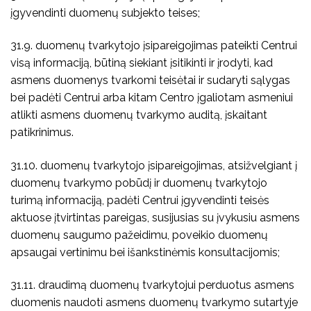
įgyvendinti duomenų subjekto teises;
31.9. duomenų tvarkytojo įsipareigojimas pateikti Centrui
visą informaciją, būtiną siekiant įsitikinti ir įrodyti, kad
asmens duomenys tvarkomi teisėtai ir sudaryti sąlygas
bei padėti Centrui arba kitam Centro įgaliotam asmeniui
atlikti asmens duomenų tvarkymo auditą, įskaitant
patikrinimus.
31.10. duomenų tvarkytojo įsipareigojimas, atsižvelgiant į
duomenų tvarkymo pobūdį ir duomenų tvarkytojo
turimą informaciją, padėti Centrui įgyvendinti teisės
aktuose įtvirtintas pareigas, susijusias su įvykusiu asmens
duomenų saugumo pažeidimu, poveikio duomenų
apsaugai vertinimu bei išankstinėmis konsultacijomis;
31.11. draudimą duomenų tvarkytojui perduotus asmens
duomenis naudoti asmens duomenų tvarkymo sutartyje