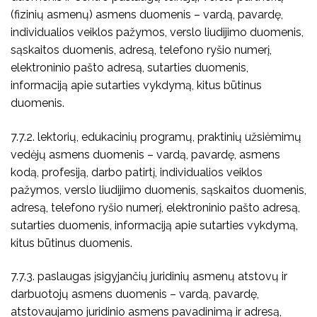
(fizinių asmenų) asmens duomenis – vardą, pavardę,
individualios veiklos pažymos, verslo liudijimo duomenis,
sąskaitos duomenis, adresą, telefono ryšio numerį,
elektroninio pašto adresą, sutarties duomenis,
informaciją apie sutarties vykdymą, kitus būtinus
duomenis.
7.7.2. lektorių, edukacinių programų, praktinių užsiėmimų
vedėjų asmens duomenis – vardą, pavardę, asmens
kodą, profesiją, darbo patirtį, individualios veiklos
pažymos, verslo liudijimo duomenis, sąskaitos duomenis,
adresą, telefono ryšio numerį, elektroninio pašto adresą,
sutarties duomenis, informaciją apie sutarties vykdymą,
kitus būtinus duomenis.
7.7.3. paslaugas įsigyjančių juridinių asmenų atstovų ir
darbuotojų asmens duomenis – vardą, pavardę,
atstovaujamo juridinio asmens pavadinimą ir adresą,