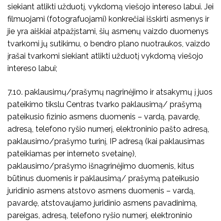
siekiant atlikti užduotį, vykdomą viešojo intereso labui. Jei
filmuojami (fotografuojami) konkrečiai išskirti asmenys ir
jie yra aiškiai atpažįstami, šių asmenų vaizdo duomenys
tvarkomi jų sutikimu, o bendro plano nuotraukos, vaizdo
įrašai tvarkomi siekiant atlikti užduotį vykdomą viešojo
intereso labui;
7.10. paklausimų/prašymų nagrinėjimo ir atsakymų į juos
pateikimo tikslu Centras tvarko paklausimą/ prašymą
pateikusio fizinio asmens duomenis – vardą, pavardę,
adresą, telefono ryšio numerį, elektroninio pašto adresą,
paklausimo/prašymo turinį, IP adresą (kai paklausimas
pateikiamas per interneto svetainę),
paklausimo/prašymo išnagrinėjimo duomenis, kitus
būtinus duomenis ir paklausimą/ prašymą pateikusio
juridinio asmens atstovo asmens duomenis – vardą,
pavardę, atstovaujamo juridinio asmens pavadinimą,
pareigas, adresą, telefono ryšio numerį, elektroninio