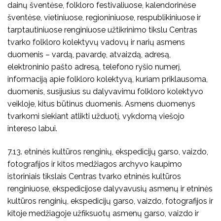
dainų šventėse, folkloro festivaliuose, kalendorinėse
šventėse, vietiniuose, regioniniuose, respublikiniuose ir
tarptautiniuose renginiuose užtikrinimo tikslu Centras
tvarko folkloro kolektyvų vadovų ir narių asmens
duomenis – vardą, pavardę, atvaizdą, adresą,
elektroninio pašto adresą, telefono ryšio numerį,
informaciją apie folkloro kolektyvą, kuriam priklausoma,
duomenis, susijusius su dalyvavimu folkloro kolektyvo
veikloje, kitus būtinus duomenis. Asmens duomenys
tvarkomi siekiant atlikti užduotį, vykdomą viešojo
intereso labui.
7.13. etninės kultūros renginių, ekspedicijų garso, vaizdo,
fotografijos ir kitos medžiagos archyvo kaupimo
istoriniais tikslais Centras tvarko etninės kultūros
renginiuose, ekspedicijose dalyvavusių asmenų ir etninės
kultūros renginių, ekspedicijų garso, vaizdo, fotografijos ir
kitoje medžiagoje užfiksuotų asmenų garso, vaizdo ir