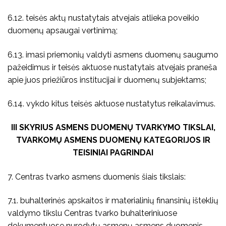
6.12. teisės aktų nustatytais atvejais atlieka poveikio
duomenų apsaugai vertinimą;
6.13. imasi priemonių valdyti asmens duomenų saugumo
pažeidimus ir teisės aktuose nustatytais atvejais praneša
apie juos priežiūros institucijai ir duomenų subjektams;
6.14. vykdo kitus teisės aktuose nustatytus reikalavimus.
III SKYRIUS ASMENS DUOMENŲ TVARKYMO TIKSLAI,
TVARKOMŲ ASMENS DUOMENŲ KATEGORIJOS IR
TEISINIAI PAGRINDAI
7. Centras tvarko asmens duomenis šiais tikslais:
7.1. buhalterinės apskaitos ir materialinių finansinių išteklių
valdymo tikslu Centras tvarko buhalteriniuose
dokumentuose nurodytų asmenų asmens duomenis –