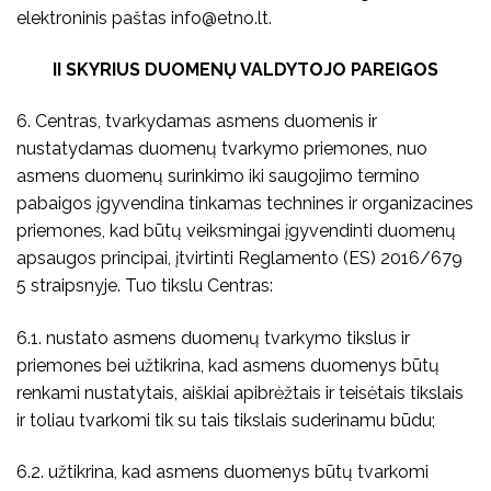
elektroninis paštas
info@etno.lt
.
II SKYRIUS DUOMENŲ VALDYTOJO PAREIGOS
6. Centras, tvarkydamas asmens duomenis ir
nustatydamas duomenų tvarkymo priemones, nuo
asmens duomenų surinkimo iki saugojimo termino
pabaigos įgyvendina tinkamas technines ir organizacines
priemones, kad būtų veiksmingai įgyvendinti duomenų
apsaugos principai, įtvirtinti Reglamento (ES) 2016/679
5 straipsnyje. Tuo tikslu Centras:
6.1. nustato asmens duomenų tvarkymo tikslus ir
priemones bei užtikrina, kad asmens duomenys būtų
renkami nustatytais, aiškiai apibrėžtais ir teisėtais tikslais
ir toliau tvarkomi tik su tais tikslais suderinamu būdu;
6.2. užtikrina, kad asmens duomenys būtų tvarkomi