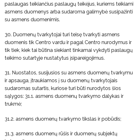
paslaugas teikiančius paslaugų teikėjus, kuriems teikiami
asmens duomenys arba sudaroma galimybė susipažinti
su asmens duomenimis.
30. Duomenų tvarkytojai turi teisę tvarkyti asmens
duomenis tik Centro vardu ir pagal Centro nurodymus ir
tik tiek, kiek tai būtina siekiant tinkamai vykdyti paslaugų
teikimo sutartyje nustatytus įsipareigojimus.
31. Nuostatos, susijusios su asmens duomenų tvarkymu
ir apsauga, įtraukiamos į su duomenų tvarkytojais
sudaromas sutartis, kuriose turi būti nurodytos šios
sąlygos: 31.1. asmens duomenų tvarkymo dalykas ir
trukmė;
31.2. asmens duomenų tvarkymo tikslas ir pobūdis;
31.3. asmens duomenų rūšis ir duomenų subjektų