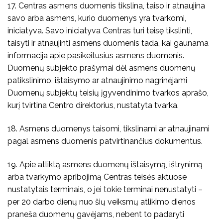
17. Centras asmens duomenis tikslina, taiso ir atnaujina
savo arba asmens, kurio duomenys yra tvarkomi,
iniciatyva. Savo iniciatyva Centras turi teisę tikslinti,
taisyti ir atnaujinti asmens duomenis tada, kai gaunama
informacija apie pasikeitusius asmens duomenis.
Duomenų subjekto prašymai dėl asmens duomenų
patikslinimo, ištaisymo ar atnaujinimo nagrinėjami
Duomenų subjektų teisių įgyvendinimo tvarkos aprašo,
kurį tvirtina Centro direktorius, nustatyta tvarka.
18. Asmens duomenys taisomi, tikslinami ar atnaujinami
pagal asmens duomenis patvirtinančius dokumentus.
19. Apie atliktą asmens duomenų ištaisymą, ištrynimą
arba tvarkymo apribojimą Centras teisės aktuose
nustatytais terminais, o jei tokie terminai nenustatyti –
per 20 darbo dienų nuo šių veiksmų atlikimo dienos
praneša duomenų gavėjams, nebent to padaryti