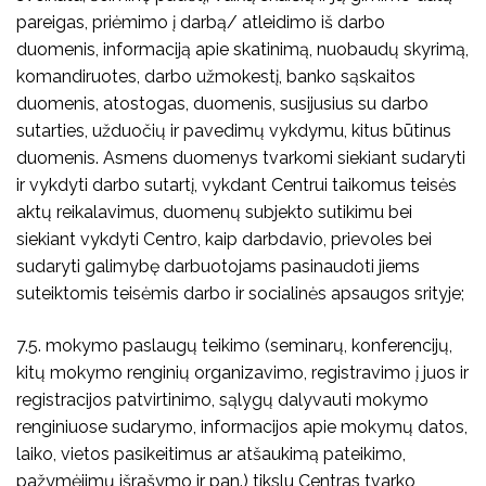
pareigas, priėmimo į darbą/ atleidimo iš darbo
duomenis, informaciją apie skatinimą, nuobaudų skyrimą,
komandiruotes, darbo užmokestį, banko sąskaitos
duomenis, atostogas, duomenis, susijusius su darbo
sutarties, užduočių ir pavedimų vykdymu, kitus būtinus
duomenis. Asmens duomenys tvarkomi siekiant sudaryti
ir vykdyti darbo sutartį, vykdant Centrui taikomus teisės
aktų reikalavimus, duomenų subjekto sutikimu bei
siekiant vykdyti Centro, kaip darbdavio, prievoles bei
sudaryti galimybę darbuotojams pasinaudoti jiems
suteiktomis teisėmis darbo ir socialinės apsaugos srityje;
7.5. mokymo paslaugų teikimo (seminarų, konferencijų,
kitų mokymo renginių organizavimo, registravimo į juos ir
registracijos patvirtinimo, sąlygų dalyvauti mokymo
renginiuose sudarymo, informacijos apie mokymų datos,
laiko, vietos pasikeitimus ar atšaukimą pateikimo,
pažymėjimų išrašymo ir pan.) tikslu Centras tvarko