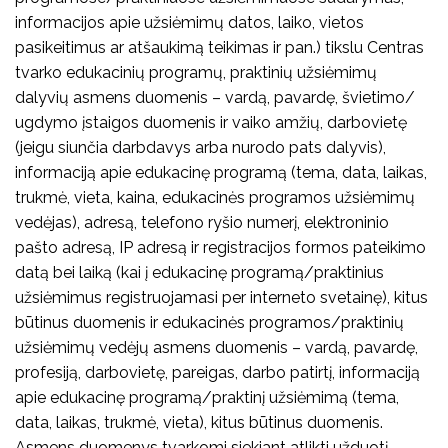
informacijos apie užsiėmimų datos, laiko, vietos
pasikeitimus ar atšaukimą teikimas ir pan.) tikslu Centras
tvarko edukacinių programų, praktinių užsiėmimų
dalyvių asmens duomenis – vardą, pavardę, švietimo/
ugdymo įstaigos duomenis ir vaiko amžių, darbovietę
(jeigu siunčia darbdavys arba nurodo pats dalyvis),
informaciją apie edukacinę programą (tema, data, laikas,
trukmė, vieta, kaina, edukacinės programos užsiėmimų
vedėjas), adresą, telefono ryšio numerį, elektroninio
pašto adresą, IP adresą ir registracijos formos pateikimo
datą bei laiką (kai į edukacinę programą/praktinius
užsiėmimus registruojamasi per interneto svetainę), kitus
būtinus duomenis ir edukacinės programos/praktinių
užsiėmimų vedėjų asmens duomenis – vardą, pavardę,
profesiją, darbovietę, pareigas, darbo patirtį, informaciją
apie edukacinę programą/praktinį užsiėmimą (tema,
data, laikas, trukmė, vieta), kitus būtinus duomenis.
Asmens duomenys tvarkomi siekiant atlikti užduotį,