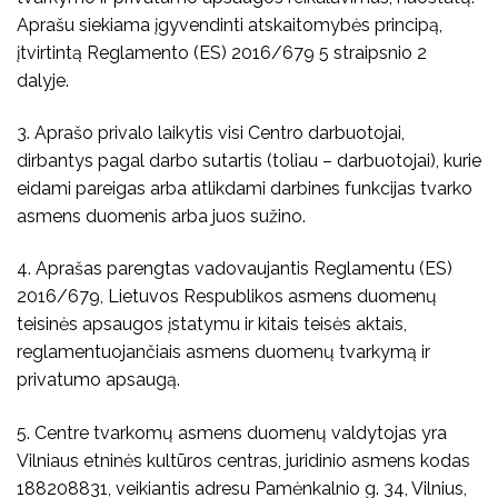
Aprašu siekiama įgyvendinti atskaitomybės principą,
įtvirtintą Reglamento (ES) 2016/679 5 straipsnio 2
dalyje.
3. Aprašo privalo laikytis visi Centro darbuotojai,
dirbantys pagal darbo sutartis (toliau – darbuotojai), kurie
eidami pareigas arba atlikdami darbines funkcijas tvarko
asmens duomenis arba juos sužino.
4. Aprašas parengtas vadovaujantis Reglamentu (ES)
2016/679, Lietuvos Respublikos asmens duomenų
teisinės apsaugos įstatymu ir kitais teisės aktais,
reglamentuojančiais asmens duomenų tvarkymą ir
privatumo apsaugą.
5. Centre tvarkomų asmens duomenų valdytojas yra
Vilniaus etninės kultūros centras, juridinio asmens kodas
188208831, veikiantis adresu Pamėnkalnio g. 34, Vilnius,