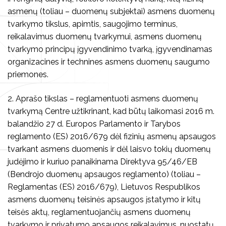
Teisinė informacija
asmenų (toliau – duomenų subjektai) asmens duomenų
tvarkymo tikslus, apimtis, saugojimo terminus,
Konkursai
reikalavimus duomenų tvarkymui, asmens duomenų
tvarkymo principų įgyvendinimo tvarką, įgyvendinamas
Savanorystė, praktika
organizacines ir technines asmens duomenų saugumo
Parama, bendradarbiavimas
priemones.
2. Aprašo tikslas – reglamentuoti asmens duomenų
tvarkymą Centre užtikrinant, kad būtų laikomasi 2016 m.
balandžio 27 d. Europos Parlamento ir Tarybos
reglamento (ES) 2016/679 dėl fizinių asmenų apsaugos
tvarkant asmens duomenis ir dėl laisvo tokių duomenų
judėjimo ir kuriuo panaikinama Direktyva 95/46/EB
(Bendrojo duomenų apsaugos reglamento) (toliau –
Reglamentas (ES) 2016/679), Lietuvos Respublikos
asmens duomenų teisinės apsaugos įstatymo ir kitų
teisės aktų, reglamentuojančių asmens duomenų
tvarkymo ir privatumo apsaugos reikalavimus, nuostatų.