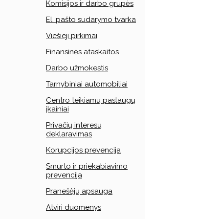
Komisijos ir darbo grupės
El. pašto sudarymo tvarka
Viešieji pirkimai
Finansinės ataskaitos
Darbo užmokestis
Tarnybiniai automobiliai
Centro teikiamų paslaugų
įkainiai
Privačių interesų
deklaravimas
Korupcijos prevencija
Smurto ir priekabiavimo
prevencija
Pranešėjų apsauga
Atviri duomenys