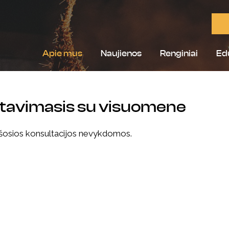
Apie mus
Naujienos
Renginiai
Ed
tavimasis su visuomene
šosios konsultacijos nevykdomos.