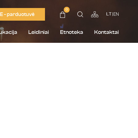
0
E - parduotuvė
EN
LT
ukacija
Leidiniai
Etnoteka
Kontaktai