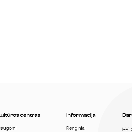
 kultūros centras
Informacija
Dar
 saugomi
Renginiai
I–V: