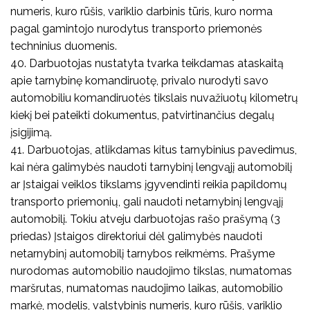
numeris, kuro rūšis, variklio darbinis tūris, kuro norma
pagal gamintojo nurodytus transporto priemonės
techninius duomenis.
40. Darbuotojas nustatyta tvarka teikdamas ataskaitą
apie tarnybinę komandiruotę, privalo nurodyti savo
automobiliu komandiruotės tikslais nuvažiuotų kilometrų
kiekį bei pateikti dokumentus, patvirtinančius degalų
įsigijimą.
41. Darbuotojas, atlikdamas kitus tarnybinius pavedimus,
kai nėra galimybės naudoti tarnybinį lengvąjį automobilį
ar Įstaigai veiklos tikslams įgyvendinti reikia papildomų
transporto priemonių, gali naudoti netarnybinį lengvąjį
automobilį. Tokiu atveju darbuotojas rašo prašymą (3
priedas) Įstaigos direktoriui dėl galimybės naudoti
netarnybinį automobilį tarnybos reikmėms. Prašyme
nurodomas automobilio naudojimo tikslas, numatomas
maršrutas, numatomas naudojimo laikas, automobilio
markė, modelis, valstybinis numeris, kuro rūšis, variklio