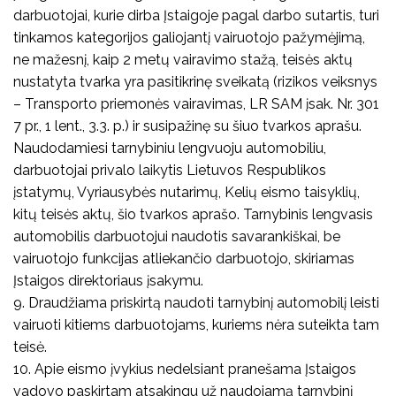
darbuotojai, kurie dirba Įstaigoje pagal darbo sutartis, turi
tinkamos kategorijos galiojantį vairuotojo pažymėjimą,
ne mažesnį, kaip 2 metų vairavimo stažą, teisės aktų
nustatyta tvarka yra pasitikrinę sveikatą (rizikos veiksnys
– Transporto priemonės vairavimas, LR SAM įsak. Nr. 301
7 pr., 1 lent., 3.3. p.) ir susipažinę su šiuo tvarkos aprašu.
Naudodamiesi tarnybiniu lengvuoju automobiliu,
darbuotojai privalo laikytis Lietuvos Respublikos
įstatymų, Vyriausybės nutarimų, Kelių eismo taisyklių,
kitų teisės aktų, šio tvarkos aprašo. Tarnybinis lengvasis
automobilis darbuotojui naudotis savarankiškai, be
vairuotojo funkcijas atliekančio darbuotojo, skiriamas
Įstaigos direktoriaus įsakymu.
9. Draudžiama priskirtą naudoti tarnybinį automobilį leisti
vairuoti kitiems darbuotojams, kuriems nėra suteikta tam
teisė.
10. Apie eismo įvykius nedelsiant pranešama Įstaigos
vadovo paskirtam atsakingu už naudojamą tarnybinį