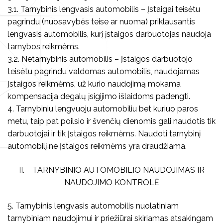
Teisinė informacija
3.1. Tarnybinis lengvasis automobilis – Įstaigai teisėtu
pagrindu (nuosavybės teise ar nuoma) priklausantis
Konkursai
lengvasis automobilis, kurį įstaigos darbuotojas naudoja
tarnybos reikmėms.
Savanorystė, praktika
3.2. Netarnybinis automobilis – Įstaigos darbuotojo
Parama, bendradarbiavimas
teisėtu pagrindu valdomas automobilis, naudojamas
Įstaigos reikmėms, už kurio naudojimą mokama
kompensacija degalų įsigijimo išlaidoms padengti.
4. Tarnybiniu lengvuoju automobiliu bet kuriuo paros
metu, taip pat poilsio ir švenčių dienomis gali naudotis tik
darbuotojai ir tik Įstaigos reikmėms. Naudoti tarnybinį
automobilį ne Įstaigos reikmėms yra draudžiama.
II. TARNYBINIO AUTOMOBILIO NAUDOJIMAS IR
NAUDOJIMO KONTROLĖ
5. Tarnybinis lengvasis automobilis nuolatiniam
tarnybiniam naudojimui ir priežiūrai skiriamas atsakingam