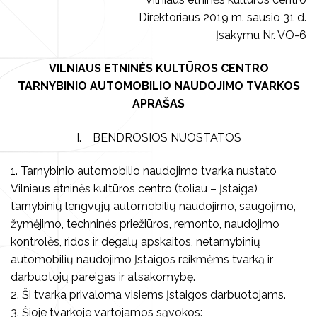
Asmens duomenų apsauga
Direktoriaus 2019 m. sausio 31 d.
Muzikiniai užsiėmimai
Visi edukaciniai užsiėmimai
Komisijos ir darbo grupės
Įsakymu Nr. VO-6
El. pašto sudarymo tvarka
Renginiai vaikams
Kultūros pasas
Visi leidiniai
VILNIAUS ETNINĖS KULTŪROS CENTRO
Viešieji pirkimai
TARNYBINIO AUTOMOBILIO NAUDOJIMO TVARKOS
Seminarai, paskaitos
Knygos
Vilniaus folkloro ansambliai
Finansinės ataskaitos
APRAŠAS
Darbo užmokestis
Stovyklos
Vaizdo ir garso įrašai
Archyvas
I. BENDROSIOS NUOSTATOS
Tarnybiniai automobiliai
Koncertai
Kūrybiniai rinkiniai
Centro teikiamų paslaugų įkainiai
1. Tarnybinio automobilio naudojimo tvarka nustato
Vilniaus etninės kultūros centro (toliau – Įstaiga)
Privačių interesų deklaravimas
Kalendorinės šventės
Kita
tarnybinių lengvųjų automobilių naudojimo, saugojimo,
Korupcijos prevencija
žymėjimo, techninės priežiūros, remonto, naudojimo
Smurto ir priekabiavimo prevencija
kontrolės, ridos ir degalų apskaitos, netarnybinių
Pranešėjų apsauga
automobilių naudojimo Įstaigos reikmėms tvarką ir
darbuotojų pareigas ir atsakomybę.
Atviri duomenys
2. Ši tvarka privaloma visiems Įstaigos darbuotojams.
Konsultavimasis su visuomene
3. Šioje tvarkoje vartojamos sąvokos: