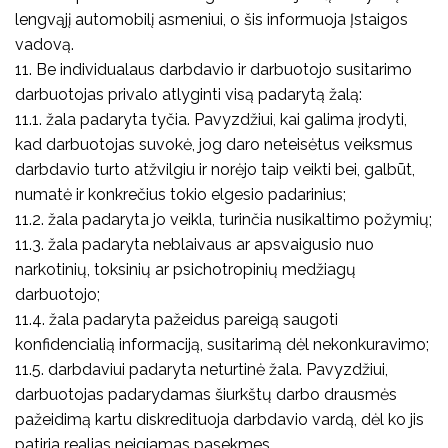
lengvąjį automobilį asmeniui, o šis informuoja Įstaigos
vadovą.
11. Be individualaus darbdavio ir darbuotojo susitarimo
darbuotojas privalo atlyginti visą padarytą žalą:
11.1. žala padaryta tyčia. Pavyzdžiui, kai galima įrodyti,
kad darbuotojas suvokė, jog daro neteisėtus veiksmus
darbdavio turto atžvilgiu ir norėjo taip veikti bei, galbūt,
numatė ir konkrečius tokio elgesio padarinius;
11.2. žala padaryta jo veikla, turinčia nusikaltimo požymių;
11.3. žala padaryta neblaivaus ar apsvaigusio nuo
narkotinių, toksinių ar psichotropinių medžiagų
darbuotojo;
11.4. žala padaryta pažeidus pareigą saugoti
konfidencialią informaciją, susitarimą dėl nekonkuravimo;
11.5. darbdaviui padaryta neturtinė žala. Pavyzdžiui,
darbuotojas padarydamas šiurkštų darbo drausmės
pažeidimą kartu diskredituoja darbdavio vardą, dėl ko jis
patiria realias neigiamas pasekmes.