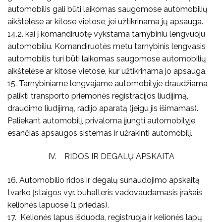
automobilis gali būti laikomas saugomose automobilių
aikštelėse ar kitose vietose, jei užtikrinama jų apsauga.
14.2. kai į komandiruotę vykstama tarnybiniu lengvuoju
automobiliu. Komandiruotės metu tarnybinis lengvasis
automobilis turi būti laikomas saugomose automobilių
aikštelėse ar kitose vietose, kur užtikrinama jo apsauga.
15. Tarnybiniame lengvajame automobilyje draudžiama
palikti transporto priemonės registracijos liudijimą,
draudimo liudijimą, radijo aparatą (jeigu jis išimamas).
Paliekant automobilį, privaloma įjungti automobilyje
esančias apsaugos sistemas ir užrakinti automobilį.
IV. RIDOS IR DEGALŲ APSKAITA
16. Automobilio ridos ir degalų sunaudojimo apskaitą
tvarko Įstaigos vyr. buhalteris vadovaudamasis įrašais
kelionės lapuose (1 priedas).
17. Kelionės lapus išduoda, registruoja ir kelionės lapų