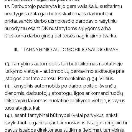
12. Darbuotojo padaryta ir jo gera valia šalių susitarimu
neatlyginta žala gali būti išskaitoma iš darbuotojui
priklausančio darbo užmokesčio darbdavio rašytiniu
nurodymu esant DK nustatytoms sąlygoms arba
išieškoma darbo ginčų dėl teisės nagrinėjimo tvarka.
III. TARNYBINIO AUTOMOBILIO SAUGOJIMAS
13. Tarnybinis automobilis turi būti laikomas nuolatinėje
laikymo vietoje – automobilių parkavimo aikštelėje prie
Įstaigos pastato adresu: Pamėnkalnio g. 34, Vilnius.
14. Tarnybinis automobilis po darbo, poilsio, švenčių
dienomis, darbuotojų atostogų, ligos ar komandiruočių
laikotarpiu laikomas nuolatinėje laikymo vietoje, išskyrus
tuos atvejus, kai:
14.1. esant tarnybinei būtinybei (vėlai parvykus, anksti
išvykstant, organizuojant ar ruošiantis Įstaigos renginiui) ir
gavus Įstaigos direktoriaus sutikimą (leidimą), tarnybinis