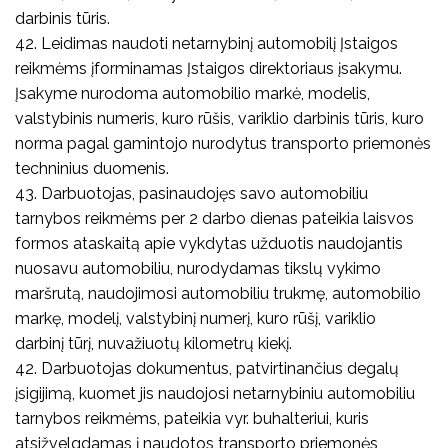
darbinis tūris.
42. Leidimas naudoti netarnybinį automobilį Įstaigos
reikmėms įforminamas Įstaigos direktoriaus įsakymu.
Įsakyme nurodoma automobilio markė, modelis,
valstybinis numeris, kuro rūšis, variklio darbinis tūris, kuro
norma pagal gamintojo nurodytus transporto priemonės
techninius duomenis.
43. Darbuotojas, pasinaudojęs savo automobiliu
tarnybos reikmėms per 2 darbo dienas pateikia laisvos
formos ataskaitą apie vykdytas užduotis naudojantis
nuosavu automobiliu, nurodydamas tikslų vykimo
maršrutą, naudojimosi automobiliu trukmę, automobilio
markę, modelį, valstybinį numerį, kuro rūšį, variklio
darbinį tūrį, nuvažiuotų kilometrų kiekį.
42. Darbuotojas dokumentus, patvirtinančius degalų
įsigijimą, kuomet jis naudojosi netarnybiniu automobiliu
tarnybos reikmėms, pateikia vyr. buhalteriui, kuris
atsižvelgdamas į naudotos transporto priemonės