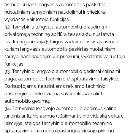
asmuo, kuriam lengvasis automobilis paskirtas
nuolatiniam tarnybiniam naudojimui ir priežiūrai,
vykdantis vairuotojo funkcijas.
32. Tarnybinių lengvųjų automobilių draudimą ir
privalomąją techninę apžiūrą teisės aktų nustatyta
tvarka organizuoja Įstaigos vadovo paskirtas asmuo,
kuriam lengvasis automobilis paskirtas nuolatiniam
tarnybiniam naudojimui ir priežiūrai, vykdantis vairuotojo
funkcijas.
33. Tarnybinio lengvojo automobilio gedimai šalinami
pagal automobilio techninio eksploatavimo taisykles.
Darbuotojams, neturintiems reikiamo techninio
pasirengimo, neleidžiama savarankiškai šalinti
automobilio gedimų.
34. Tarnybinio lengvojo automobilio gedimus šalina
juridinis ar fizinis asmuo (užsiimantis individualia veikla),
laimėjęs Įstaigos tarnybinio automobilio techninio
aptarnavimo ir remonto paslaugos viešojo pirkimo