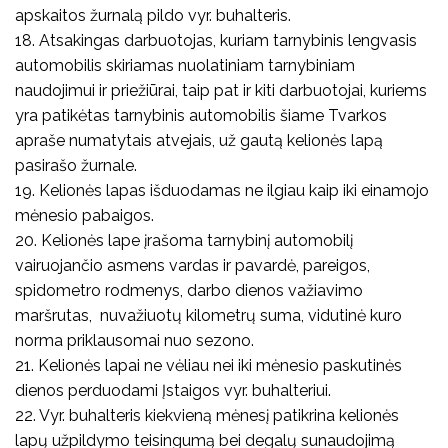
apskaitos žurnalą pildo vyr. buhalteris.
18. Atsakingas darbuotojas, kuriam tarnybinis lengvasis
automobilis skiriamas nuolatiniam tarnybiniam
naudojimui ir priežiūrai, taip pat ir kiti darbuotojai, kuriems
yra patikėtas tarnybinis automobilis šiame Tvarkos
apraše numatytais atvejais, už gautą kelionės lapą
pasirašo žurnale.
19. Kelionės lapas išduodamas ne ilgiau kaip iki einamojo
mėnesio pabaigos.
20. Kelionės lape įrašoma tarnybinį automobilį
vairuojančio asmens vardas ir pavardė, pareigos,
spidometro rodmenys, darbo dienos važiavimo
maršrutas, nuvažiuotų kilometrų suma, vidutinė kuro
norma priklausomai nuo sezono.
21. Kelionės lapai ne vėliau nei iki mėnesio paskutinės
dienos perduodami Įstaigos vyr. buhalteriui.
22. Vyr. buhalteris kiekvieną mėnesį patikrina kelionės
lapų užpildymo teisingumą bei degalų sunaudojimą