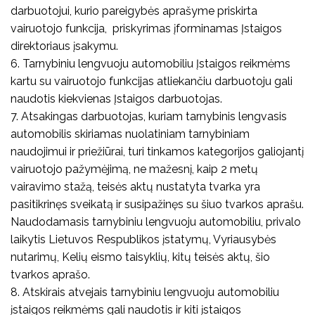
darbuotojui, kurio pareigybės aprašyme priskirta
vairuotojo funkcija, priskyrimas įforminamas Įstaigos
direktoriaus įsakymu.
6. Tarnybiniu lengvuoju automobiliu Įstaigos reikmėms
kartu su vairuotojo funkcijas atliekančiu darbuotoju gali
naudotis kiekvienas Įstaigos darbuotojas.
7. Atsakingas darbuotojas, kuriam tarnybinis lengvasis
automobilis skiriamas nuolatiniam tarnybiniam
naudojimui ir priežiūrai, turi tinkamos kategorijos galiojantį
vairuotojo pažymėjimą, ne mažesnį, kaip 2 metų
vairavimo stažą, teisės aktų nustatyta tvarka yra
pasitikrinęs sveikatą ir susipažinęs su šiuo tvarkos aprašu.
Naudodamasis tarnybiniu lengvuoju automobiliu, privalo
laikytis Lietuvos Respublikos įstatymų, Vyriausybės
nutarimų, Kelių eismo taisyklių, kitų teisės aktų, šio
tvarkos aprašo.
8. Atskirais atvejais tarnybiniu lengvuoju automobiliu
įstaigos reikmėms gali naudotis ir kiti įstaigos