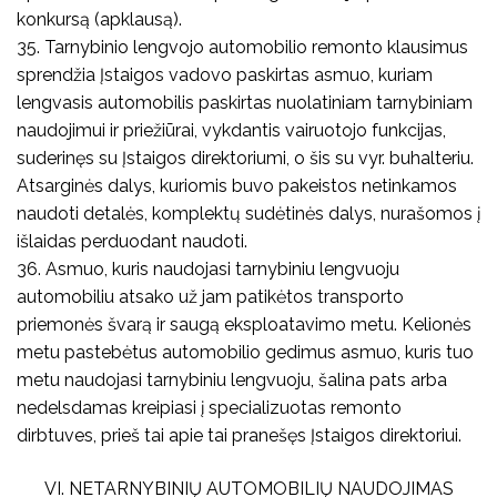
konkursą (apklausą).
35. Tarnybinio lengvojo automobilio remonto klausimus
sprendžia Įstaigos vadovo paskirtas asmuo, kuriam
lengvasis automobilis paskirtas nuolatiniam tarnybiniam
naudojimui ir priežiūrai, vykdantis vairuotojo funkcijas,
suderinęs su Įstaigos direktoriumi, o šis su vyr. buhalteriu.
Atsarginės dalys, kuriomis buvo pakeistos netinkamos
naudoti detalės, komplektų sudėtinės dalys, nurašomos į
išlaidas perduodant naudoti.
36. Asmuo, kuris naudojasi tarnybiniu lengvuoju
automobiliu atsako už jam patikėtos transporto
priemonės švarą ir saugą eksploatavimo metu. Kelionės
metu pastebėtus automobilio gedimus asmuo, kuris tuo
metu naudojasi tarnybiniu lengvuoju, šalina pats arba
nedelsdamas kreipiasi į specializuotas remonto
dirbtuves, prieš tai apie tai pranešęs Įstaigos direktoriui.
VI. NETARNYBINIŲ AUTOMOBILIŲ NAUDOJIMAS