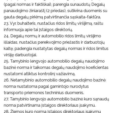
(pagal normas ir faktiškai), parengia sunaudotų Degalų
panaudojimo žiniaraštį (2 priedas), sutikrina duomenis su
gauta degalų pirkimą patvirtinančia sąskaita-faktūra.
23. Vyr. buhalteris, nustačius ridos limitų viršijimą, raštu
informuoja apie tai Įstaigos direktorių.
24. Degalų normų ir automobilio ridos limitų viršijimo
išlaidas, nustačius pereikvojimo priežastis ir darbuotojų
kaltę, padengia nustatytas degalų normas ir ridos limitus
viršiję darbuotojai.
25. Tarnybinio lengvojo automobilio degalų naudojimo
bazinė norma ir taikomas degalų naudojimo koeficientas
nustatomi atliktus kontrolinį važiavimą.
26. Netarnybinio automobilio degalų naudojimo bazinė
norma nustatoma pagal gamintojo nurodytus
transporto priemonės techninius duomenis.
27. Tarnybinio lengvojo automobilio bazinė kuro sąnaudų
norma patvirtinama Įstaigos direktoriaus įsakymu.
28. Žiemos kuro norma Įstaigos direktoriaus įsakymu