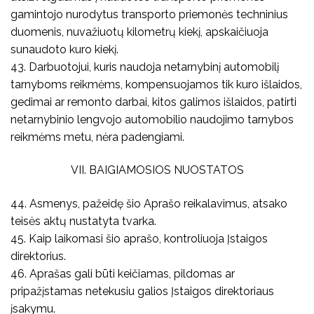
gamintojo nurodytus transporto priemonės techninius
duomenis, nuvažiuotų kilometrų kiekį, apskaičiuoja
sunaudoto kuro kiekį.
43. Darbuotojui, kuris naudoja netarnybinį automobilį
tarnyboms reikmėms, kompensuojamos tik kuro išlaidos,
gedimai ar remonto darbai, kitos galimos išlaidos, patirti
netarnybinio lengvojo automobilio naudojimo tarnybos
reikmėms metu, nėra padengiami.
VII. BAIGIAMOSIOS NUOSTATOS
44. Asmenys, pažeidę šio Aprašo reikalavimus, atsako
teisės aktų nustatyta tvarka.
45. Kaip laikomasi šio aprašo, kontroliuoja Įstaigos
direktorius.
46. Aprašas gali būti keičiamas, pildomas ar
pripažįstamas netekusiu galios Įstaigos direktoriaus
įsakymu.