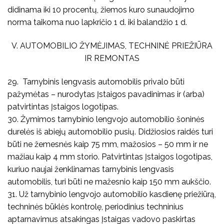
didinama iki 10 procentų, žiemos kuro sunaudojimo
norma taikoma nuo lapkričio 1 d. iki balandžio 1 d.
V. AUTOMOBILIO ŽYMĖJIMAS, TECHNINĖ PRIEŽIŪRA
IR REMONTAS
29. Tarnybinis lengvasis automobilis privalo būti
pažymėtas – nurodytas Įstaigos pavadinimas ir (arba)
patvirtintas Įstaigos logotipas.
30. Žymimos tarnybinio lengvojo automobilio šoninės
durelės iš abiejų automobilio pusių. Didžiosios raidės turi
būti ne žemesnės kaip 75 mm, mažosios – 50 mm ir ne
mažiau kaip 4 mm storio. Patvirtintas Įstaigos logotipas,
kuriuo naujai ženklinamas tarnybinis lengvasis
automobilis, turi būti ne mažesnio kaip 150 mm aukščio.
31. Už tarnybinio lengvojo automobilio kasdienę priežiūrą,
techninės būklės kontrolę, periodinius techninius
aptarnavimus atsakingas Įstaigas vadovo paskirtas