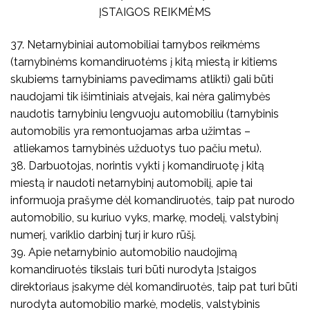
ĮSTAIGOS REIKMĖMS
37. Netarnybiniai automobiliai tarnybos reikmėms
(tarnybinėms komandiruotėms į kitą miestą ir kitiems
skubiems tarnybiniams pavedimams atlikti) gali būti
naudojami tik išimtiniais atvejais, kai nėra galimybės
naudotis tarnybiniu lengvuoju automobiliu (tarnybinis
automobilis yra remontuojamas arba užimtas –
atliekamos tarnybinės užduotys tuo pačiu metu).
38. Darbuotojas, norintis vykti į komandiruotę į kitą
miestą ir naudoti netarnybinį automobilį, apie tai
informuoja prašyme dėl komandiruotės, taip pat nurodo
automobilio, su kuriuo vyks, markę, modelį, valstybinį
numerį, variklio darbinį turį ir kuro rūšį.
39. Apie netarnybinio automobilio naudojimą
komandiruotės tikslais turi būti nurodyta Įstaigos
direktoriaus įsakyme dėl komandiruotės, taip pat turi būti
nurodyta automobilio markė, modelis, valstybinis